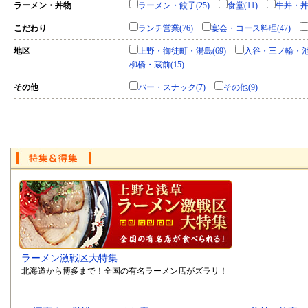
ラーメン・丼物
ラーメン・餃子(25)
食堂(11)
牛丼・丼
こだわり
ランチ営業(76)
宴会・コース料理(47)
地区
上野・御徒町・湯島(69)
入谷・三ノ輪・池之
柳橋・蔵前(15)
その他
バー・スナック(7)
その他(9)
ラーメン激戦区大特集
北海道から博多まで！全国の有名ラーメン店がズラリ！