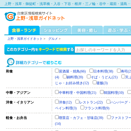
上野・浅草・御徒町・浅草橋・入谷・下谷・根岸・三ノ輪・谷中・蔵前・湯島・
上野・浅草ガイドネット
>
グルメ
>
和食
居酒屋・焼鳥(66)
日本料理(38)
寿司(2
(4)
鍋料理(20)
そば・うどん(21)
天ぷ
じゃ・お好み焼き(12)
釜飯(3)
中華・アジアン
中華料理・中国料理(21)
韓国料理(10)
洋食・イタリアン
洋食(12)
レストラン(22)
ハンバーグ・ス
ペイン料理(3)
フランス料理(9)
軽食・お弁当
喫茶店・カフェ・甘味店(39)
ファストフード
(14)