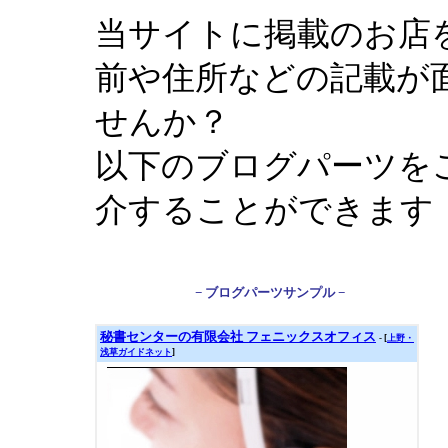
当サイトに掲載のお店
前や住所などの記載が
せんか？
以下のブログパーツを
介することができます
− ブログパーツサンプル −
秘書センターの有限会社 フェニックスオフィス
- [
上野・
浅草ガイドネット
]