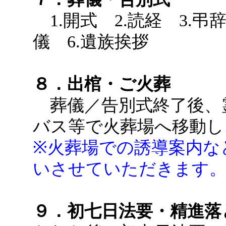
1.開式 2.読経 3.弔
儀 6.遺族挨拶
８．出棺・ご火葬
葬儀／告別式終了後、
バス等で火葬場へ移動し
※火葬場での誘導案内な
いさせていただきます
９．初七日法要・精進落