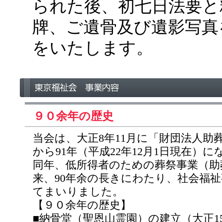
られた後、初七日法要と
牌、ご遺骨及び遺影写真
をいたします。
９０余年の歴史
当会は、大正8年11月に「財団法人助
から91年（平成22年12月1日現在）
同年、低所得者のための葬祭事業（助
来、90年余の長きにわたり、社会福
てまいりました。
【９０余年の歴史】
■納骨堂（聖恩山霊園）の建立（大正1