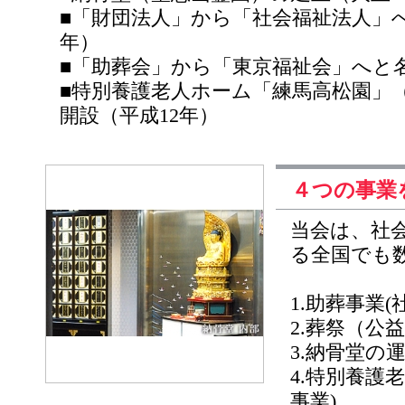
■「財団法人」から「社会福祉法人」へ
年）
■「助葬会」から「東京福祉会」へと
■特別養護老人ホーム「練馬高松園」（
開設（平成12年）
４つの事業
当会は、社
る全国でも
1.助葬事業
2.葬祭（公
3.納骨堂の
4.特別養護
事業)