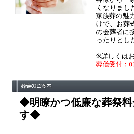
くなりまし
家族葬の魅
けで、お葬
の会葬者に
ったりとし
※詳しくは
葬儀受付：012
◆明瞭かつ低廉な葬祭料
す◆