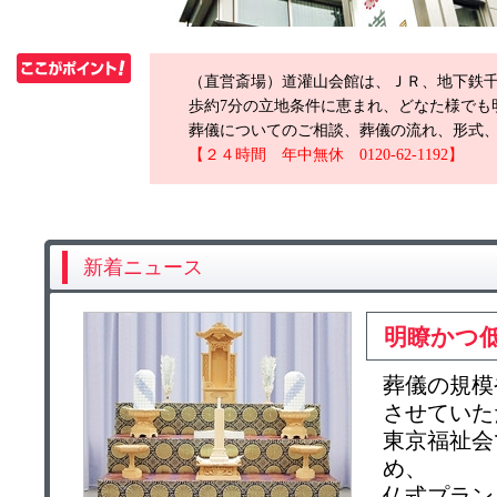
（直営斎場）道灌山会館は、ＪＲ、地下鉄
歩約7分の立地条件に恵まれ、どなた様でも
葬儀についてのご相談、葬儀の流れ、形式
【２４時間 年中無休 0120-62-1192】
新着ニュース
明瞭かつ
葬儀の規模
させていた
東京福祉会
め、
仏式プラン