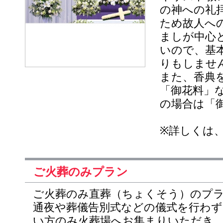
の神への礼
ため故人へ
ましが中心
いので、基
りもしませ
また、香典
「御花料」
の場合は「
※詳しくは
ご火葬のみプラン
ご火葬のみ直葬（ちょくそう）のプ
通夜や葬儀告別式などの儀式を行わ
い方のみ火葬場へお集まりいただき