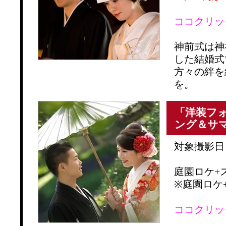
ココクリッ
神前式は神
した結婚式
方々の絆を
を。
「洋装フォ
ング＆サ
対象撮影日：
庭園ロケ+
※庭園ロケ+
ココクリッ