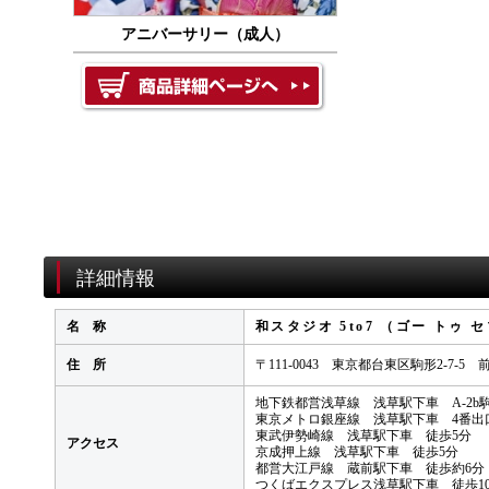
アニバーサリー（成人）
詳細情報
名 称
和スタジオ 5to7 （ゴー トゥ 
住 所
〒111-0043 東京都台東区駒形2-7-5 
地下鉄都営浅草線 浅草駅下車 A-2b
東京メトロ銀座線 浅草駅下車 4番出
東武伊勢崎線 浅草駅下車 徒歩5分
アクセス
京成押上線 浅草駅下車 徒歩5分
都営大江戸線 蔵前駅下車 徒歩約6分
つくばエクスプレス浅草駅下車 徒歩1