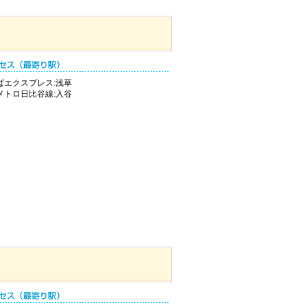
ばエクスプレス:浅草
メトロ日比谷線:入谷