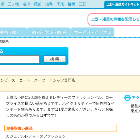
根岸・三ノ輪・谷中・蔵前・湯島・千束・柳橋・三筋
索結果
ワンピース コート スーツ Ｔシャツ専門店
上野広小路に2店舗を構えるレディースファッションビル。ロー
プライスで幅広い品ぞろえです。ハイクオリティーで個性的なイ
都営大
ンポート物もあります。まずは1度ご来店ください。きっとお探
東京メ
しのものが見つかるはずです!
主要取扱い商品
カジュアルレディースファッション