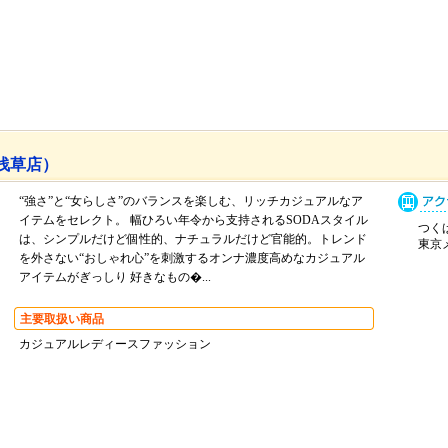
（浅草店）
“強さ”と“女らしさ”のバランスを楽しむ、リッチカジュアルなア
イテムをセレクト。 幅ひろい年令から支持されるSODAスタイル
つくば
は、シンプルだけど個性的、ナチュラルだけど官能的。トレンド
東京メ
を外さない“おしゃれ心”を刺激するオンナ濃度高めなカジュアル
アイテムがぎっしり 好きなもの�...
主要取扱い商品
カジュアルレディースファッション