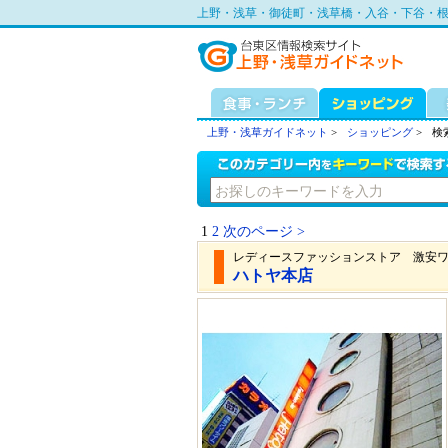
上野・浅草・御徒町・浅草橋・入谷・下谷・
上野・浅草ガイドネット
>
ショッピング
>
検
1
2
次のページ >
レディースファッションストア 激安
ハトヤ本店