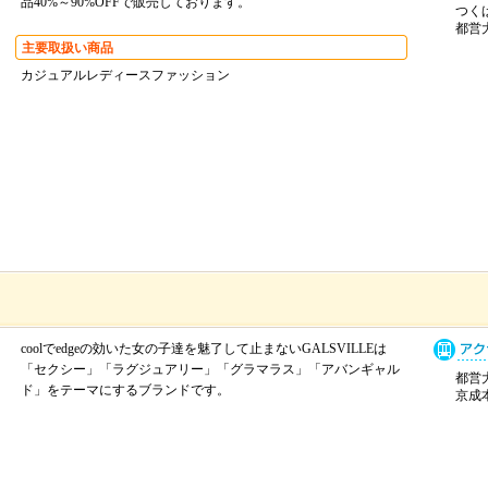
品40%～90%OFFで販売しております。
つくば
都営大
主要取扱い商品
カジュアルレディースファッション
）
coolでedgeの効いた女の子達を魅了して止まないGALSVILLEは
「セクシー」「ラグジュアリー」「グラマラス」「アバンギャル
都営大
ド」をテーマにするブランドです。
京成本