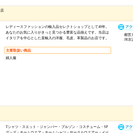
門店
レディースファッションの輸入品セレクトショップとして40年。
あなたのお気に入りがきっと見つかる豊富な品揃えです。当店は
都営大
イタリアを中心とした直輸入の洋服、毛皮、革製品のお店です。
JR京
主要取扱い商品
婦人服
Tシャツ・スエット・ジャンパー・ブルゾン・コスチューム・SP
グッズ・チームウエア・チームシャツ・サークルウエアー・イベ