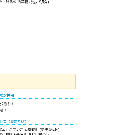
央・総武線:浅草橋 (徒歩 約5分)
と2割引！
割引！
エクスプレス:新御徒町 (徒歩 約2分)
江戸線:新御徒町 (徒歩 約2分)