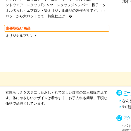
JR中
ントウエア・スタッフTシャツ・スタッフジャンパー・帽子・タ
オル名入れ・エプロン・等オリジナル商品の製作会社です。 小
ロットから大ロットまで、特急仕上げ・�...
主要取扱い商品
オリジナルプリント
女性らしさを大切にしたおしゃれで楽しい趣味の婦人服販売店で
す。体にやさしいデザインは着やすく、お手入れも簡単。手頃な
なん
価格で品揃えしています。
5％
つくば
都営大