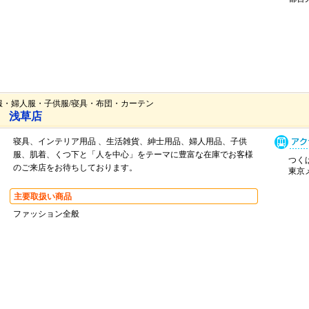
服・婦人服・子供服/寝具・布団・カーテン
ンキ 浅草店
寝具、インテリア用品 、生活雑貨、紳士用品、婦人用品、子供
服、肌着、くつ下と「人を中心」をテーマに豊富な在庫でお客様
つくば
のご来店をお待ちしております。
東京メ
主要取扱い商品
ファッション全般