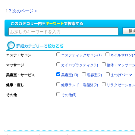
1
2
次のページ >
エステ・サロン
エステティックサロン(1)
ネイルサロン(2
マッサージ
カイロプラクティク(1)
整体・マッサージ(
美容室・サービス
美容室(13)
理容室(2)
まつげパーマ・
健康・癒し
健康ランド・岩盤浴(2)
リラクゼーション(
その他
その他(5)