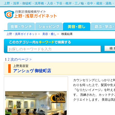
上野・浅草・御徒町・浅草橋・入谷・下谷・根岸・三ノ輪・谷中・蔵前・湯島・
上野・浅草ガイドネット
>
美容・癒し
>
検索結果
1
2
次のページ >
上野美容室
アンシュヴ 御徒町店
カウンセリングにしっかりと
わりを伺った上で、髪質や生
『なりたいイメージ』を叶え
す。 洗練された、カットテ
クリエイトします。 美容は気持