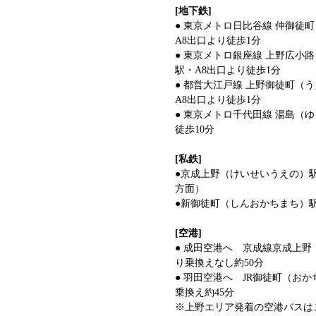
[地下鉄]
● 東京メトロ日比谷線 仲御徒
A8出口より徒歩1分
● 東京メトロ銀座線 上野広小
駅・A8出口より徒歩1分
● 都営大江戸線 上野御徒町（
A8出口より徒歩1分
● 東京メトロ千代田線 湯島（
徒歩10分
[私鉄]
●京成上野（けいせいうえの）
方面）
●新御徒町（しんおかちまち）駅
[空港]
● 成田空港へ 京成線京成上
り乗換えなし約50分
● 羽田空港へ JR御徒町（お
乗換え約45分
※上野エリア発着の空港バスは