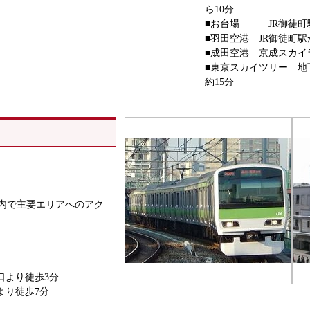
ら10分
■お台場 JR御徒町駅
■羽田空港 JR御徒町
■成田空港 京成スカイ
■東京スカイツリー 地
約15分
内で主要エリアへのアク
口より徒歩3分
より徒歩7分