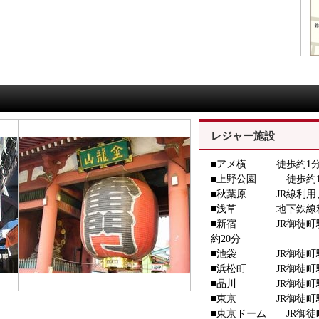
レジャー施設
■アメ横 徒歩約1
■上野公園 徒歩約1
■秋葉原 JR線利用
■浅草 地下鉄線利
■新宿 JR御徒町駅
約20分
■池袋 JR御徒町駅
■浜松町 JR御徒町駅
■品川 JR御徒町駅
■東京 JR御徒町駅
■東京ドーム JR御徒