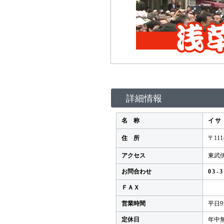
詳細情報
名 称
イサ
住 所
〒11
アクセス
東武伊
お問合わせ
03-
ＦＡＸ
営業時間
平日9:
定休日
年中無