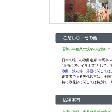
昭和８年創業の浅草の老舗レコー
日本で唯一の浪曲定席”木馬亭
”浪曲に強いイサミ堂”として
浪曲・浪花節・落語に関しては
創業者である先代店主は、全国
特に浪花節に関しては特別で、