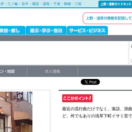
根岸・三ノ輪・谷中・蔵前・湯島・千束・柳橋・三筋
最近の流行曲だけでなく、落語、浪曲
ど、何でもありの浅草下町イサミ堂