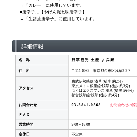
→「カレー」に使用しています。
■唐辛子…【やげん堀七味唐辛子】
→「生醤油唐辛子」に使用しています。
詳細情報
名 称
浅草観光 土産 よ兵衛
住 所
〒111-0032 東京都台東区浅草2-2-7
東武伊勢崎線:浅草 (徒歩 約2分)
東京メトロ銀座線:浅草 (徒歩 約3分)
アクセス
つくばエクスプレス:浅草 (徒歩 約4分)
都営浅草線:浅草 (徒歩 約4分)
お問合わせ
03-3841-0868
お問合わせの際
ＦＡＸ
営業時間
9:00～18:00
定休日
不定休