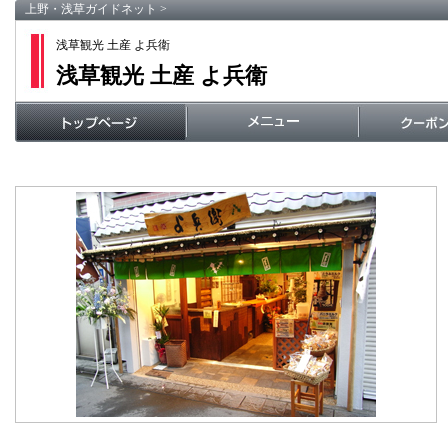
上野・浅草ガイドネット
>
浅草観光 土産 よ兵衛
浅草観光 土産 よ兵衛