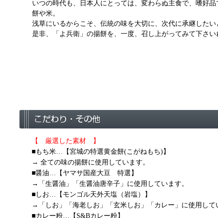
いつの時代も、日本人にとっては、変わらぬ主食で、嗜好品
餅や米。
浅草にいるからこそ、伝統の味を大切に、次代に承継したい
是非、「よ兵衛」の揚餅を、一度、召し上がってみて下さい
【 厳選した素材 】
■もち米…【宮城の特選黄金餅(こがねもち)】
→ 全ての味の揚餅に使用しています。
■醤油…【ヤマサ国産大豆 特選】
→「生醤油」「生醤油唐辛子」に使用しています。
■しお…【モンゴル天外天塩（岩塩）】
→「しお」「海老しお」「玄米しお」「カレー」に使用して
■カレー粉…【S&Bカレー粉】