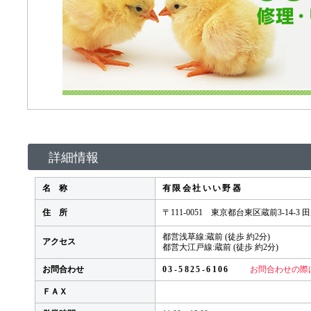
詳細情報
名 称
有限会社いい野器
住 所
〒111-0051 東京都台東区蔵前3-14-3 
都営浅草線:蔵前 (徒歩 約2分)
アクセス
都営大江戸線:蔵前 (徒歩 約2分)
お問合わせ
03-5825-6106
お問合わせの際
ＦＡＸ