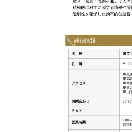
驚き・発見・感動を通して人々
積極的に科学に関する情報や博
透明性を確保した効率的な運営
詳細情報
名 称
国立
住 所
〒11
JR京
JR高
アクセス
JR常
JR東
JR山
お問合わせ
57
ＦＡＸ
9:00
営業時間
特別