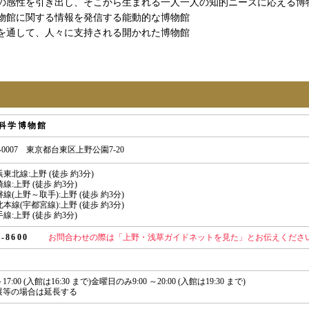
の感性を引き出し、そこから生まれる一人一人の知的ニーズに応える博
物館に関する情報を発信する能動的な博物館
を通して、人々に支持される開かれた博物館
科学博物館
0-0007 東京都台東区上野公園7-20
浜東北線:上野 (徒歩 約3分)
崎線:上野 (徒歩 約3分)
磐線(上野～取手):上野 (徒歩 約3分)
北本線(宇都宮線):上野 (徒歩 約3分)
手線:上野 (徒歩 約3分)
77-8600
お問合わせの際は「上野・浅草ガイドネットを見た」とお伝えくださ
 ～17:00 (入館は16:30 まで)金曜日のみ9:00 ～20:00 (入館は19:30 まで)
展等の場合は延長する