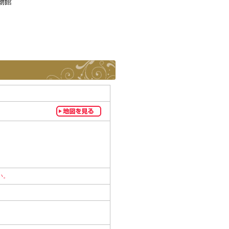
物館
い。