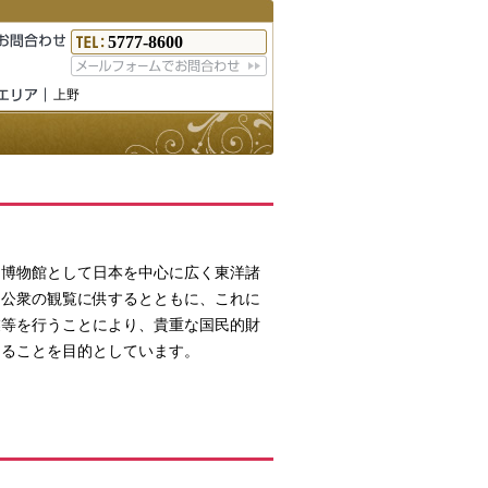
5777-8600
上野
な博物館として日本を中心に広く東洋諸
て公衆の観覧に供するとともに、これに
業等を行うことにより、貴重な国民的財
図ることを目的としています。