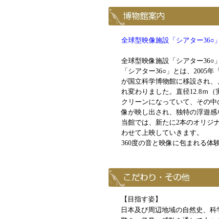
全球型映像施設「シアター36○
全球型映像施設「シアター36○
「シアター36○」とは、200
が国立科学博物館に移設され、、「
れ変わりました。直径12.8ｍ
クリーンになっていて、その中
像が映し出され、独特の浮遊感
当館では、新たに2本のオリジ
わせて上映していきます。
360度の音と映像に包まれる体
【目指す姿】
日本及び周辺地域の自然史、科