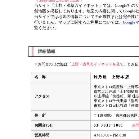
当サイト「上野・浅草ガイドネット」では、Google社の
舗地図を掲載しております。地図の内容に関してGoogle
当サイトでは地図の情報についての正確性または完全性に
行いません。マップに関するご利用については、
Googl
覧ください。
※
お問合わせの際は「
上野・浅草ガイドネットを見て
」とお伝
名 称
鈴乃屋 上野本店
東京メトロ銀座線「上野広
都営大江戸線「上野御徒町」
アクセス
JR山手線「御徒町」駅 徒歩
東京メトロ千代田線「湯島」
東京メトロ日比谷線「仲御
住 所
〒110-0005 東京都台東区
お問合わせ
03-3833-1001
お問
営業時間
AM 10:00～PM 6:30