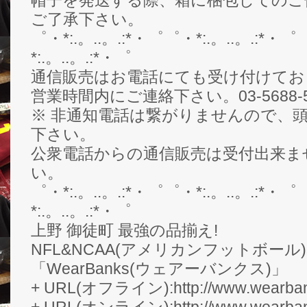
ご了承下さい。
゜・*:.。..。.:*・゜゜・*:.。..。.:*・゜
*:.。..。.:*・゜
通信販売はお電話にても受け付けてお
営業時間内にご連絡下さい。03-5688-5
※ 非通知電話は繋がりませんので、頭
下さい。
公衆電話からの通信販売は受付出来ま
い。
゜・*:.。..。.:*・゜゜・*:.。..。.:*・゜
*:.。..。.:*・゜
上野 御徒町 最強の品揃え!
NFL&NCAA(アメリカンフットボール
「WearBanks(ウェアーバンクス)」
+ URL(オフライン):http://www.wearbank
+ URL(オンライン):http://www.wearban