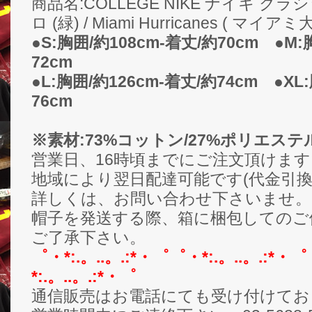
商品名:COLLEGE NIKE ナイキ 
ロ (緑) / Miami Hurricanes ( マ
●S:胸囲/約108cm-着丈/約70cm ●M:
72cm
●L:胸囲/約126cm-着丈/約74cm ●XL
76cm
※素材:73%コットン/27%ポリエステ
営業日、16時頃までにご注文頂けま
地域により翌日配達可能です(代金引換
詳しくは、お問い合わせ下さいませ。
帽子を発送する際、箱に梱包してのご
ご了承下さい。
゜・*:.。..。.:*・゜゜・*:.。..。.:*・゜
*:.。..。.:*・゜
通信販売はお電話にても受け付けてお