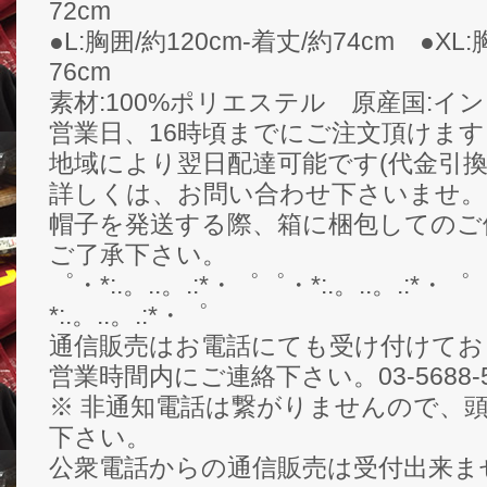
72cm
●L:胸囲/約120cm-着丈/約74cm ●XL:
76cm
素材:100%ポリエステル 原産国:イ
営業日、16時頃までにご注文頂けま
地域により翌日配達可能です(代金引換
詳しくは、お問い合わせ下さいませ。
帽子を発送する際、箱に梱包してのご
ご了承下さい。
゜・*:.。..。.:*・゜゜・*:.。..。.:*・゜
*:.。..。.:*・゜
通信販売はお電話にても受け付けてお
営業時間内にご連絡下さい。03-5688-5
※ 非通知電話は繋がりませんので、頭
下さい。
公衆電話からの通信販売は受付出来ま