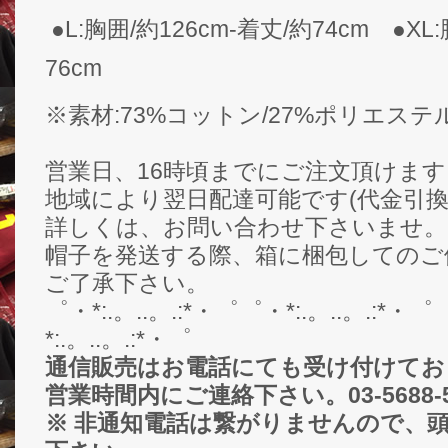
●L:胸囲/約126cm-着丈/約74cm ●XL
76cm
※素材:73%コットン/27%ポリエステ
営業日、16時頃までにご注文頂けま
地域により翌日配達可能です(代金引換
詳しくは、お問い合わせ下さいませ。
帽子を発送する際、箱に梱包してのご
ご了承下さい。
゜・*:.。..。.:*・゜゜・*:.。..。.:*・゜
*:.。..。.:*・゜
通信販売はお電話にても受け付けてお
営業時間内にご連絡下さい。03-5688-5
※ 非通知電話は繋がりませんので、頭