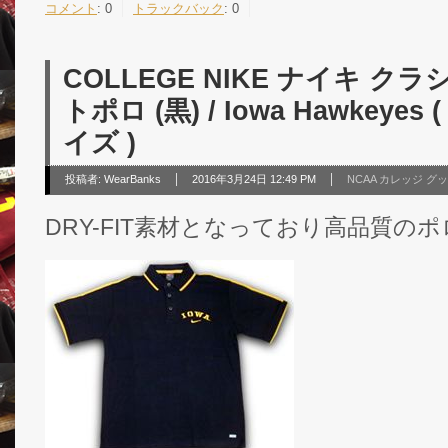
コメント
:
0
トラックバック
:
0
COLLEGE NIKE ナイキ 
トポロ (黒) / Iowa Hawkey
イズ )
投稿者:
WearBanks
2016年3月24日 12:49 PM
NCAA カレッジ グ
DRY-FIT素材となっており高品質の