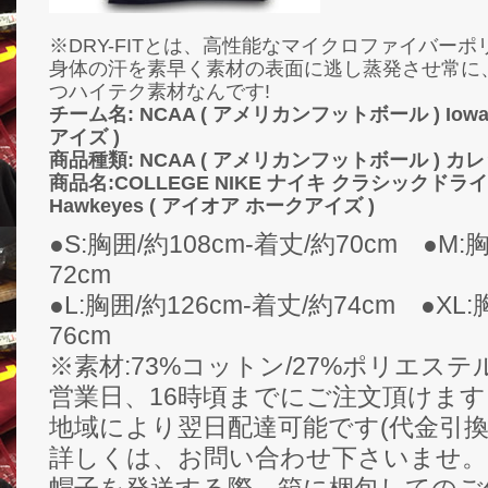
※DRY-FITとは、高性能なマイクロファイバー
身体の汗を素早く素材の表面に逃し蒸発させ常に
つハイテク素材なんです!
チーム名: NCAA ( アメリカンフットボール ) Iowa
アイズ )
商品種類: NCAA ( アメリカンフットボール ) 
商品名:COLLEGE NIKE ナイキ クラシックドライフ
Hawkeyes ( アイオア ホークアイズ )
●S:胸囲/約108cm-着丈/約70cm ●M:
72cm
●L:胸囲/約126cm-着丈/約74cm ●XL:
76cm
※素材:73%コットン/27%ポリエステ
営業日、16時頃までにご注文頂けま
地域により翌日配達可能です(代金引換
詳しくは、お問い合わせ下さいませ。
帽子を発送する際、箱に梱包してのご