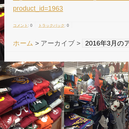
product_id=1963
コメント
:
0
トラックバック
:
0
ホーム
> アーカイブ >
2016年3月
Copyright © NFL 