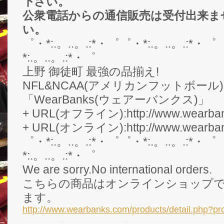
下さい。
公衆電話からの通信販売は受付出来ま
い。
゜・*:.。..。.:*・゜゜・*:.。..。.:*・゜
*:.。..。.:*・゜
上野 御徒町 最強の品揃え!
NFL&NCAA(アメリカンフットボール
「WearBanks(ウェアーバンクス)」
+ URL(オフライン):http://www.wearbank
+ URL(オンライン):http://www.wearban
゜・*:.。..。.:*・゜゜・*:.。..。.:*・゜
*:.。..。.:*・゜
We are sorry.No international orders.
こちらの商品はオンラインショップ
ます。
http://www.wearbanks.com/products/detail.php?p