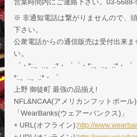
営業時間内にご連絡下さい。03-5688-5
※ 非通知電話は繋がりませんので、頭
下さい。
公衆電話からの通信販売は受付出来ま
い。
゜・*:.。..。.:*・゜゜・*:.。..。.:*・゜
*:.。..。.:*・゜
上野 御徒町 最強の品揃え!
NFL&NCAA(アメリカンフットボール
「WearBanks(ウェアーバンクス)」
+ URL(オフライン):
http://www.wearban
+ URL(オンライン):
http://www.wearba