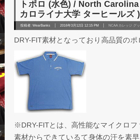
トポロ (水色) / North Carolina
カロライナ大学 ターヒールズ )
投稿者:
WearBanks
2016年3月12日 12:15 PM
NCAA カレッジ グ
DRY-FIT素材となっており高品質の
※DRY-FITとは、高性能なマイクロ
素材からできているて身体の汗を素早