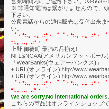
営業時間内にご連絡下さい。03-5688-5
※ 非通知電話は繋がりませんので、頭
下さい。
公衆電話からの通信販売は受付出来ま
い。
゜・*:.。..。.:*・゜゜・*:.。..。.:*・゜
*:.。..。.:*・゜
上野 御徒町 最強の品揃え!
NFL&NCAA(アメリカンフットボール
「WearBanks(ウェアーバンクス)」
+ URL(オフライン):http://www.wearbank
+ URL(オンライン):http://www.wearban
゜・*:.。..。.:*・゜゜・*:.。..。.:*・゜
*:.。..。.:*・゜
We are sorry.No international orders.
こちらの商品はオンラインショップ