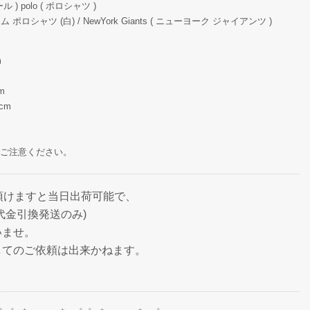
) polo ( ポロシャツ )
 ポロシャツ (白) / NewYork Giants ( ニューヨーク ジャイアンツ )
m
m
m
cm
ご注意ください。
頂けますと当日出荷可能で、
代金引換発送のみ)
いませ。
してのご依頼は出来かねます。