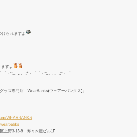
見つけられますよ
けますよ
゜ ゜・*:.。..。.:*・゜゜・*:.。..。.:*・゜
グッズ専門店「WearBanks(ウェアーバンクス)」
er.com/WEARBANKS
/wearbabks
東区上野3-13-8 寿々木屋ビル1F