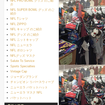
NFL PRO BOWL グッズ のご紹
介
NFL SUPER BOWL グッズ のご
紹介
NFL Tシャツ
NFL ZIPPO
NFL キャップ のご紹介
NFL グッズ のご紹介
NFL ニットキャップ
NFL ニューエラ
NFL ポロシャツ
NFLグッズ マスク
Salute To Service
Sports Specialties
Vintage Cap
ジョーダンブランド
チャンピオン リバースウィーブ
ニューエラ バケットハット
ニューエラ マスク NFL
バケットハット