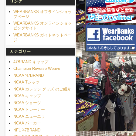
リンク
WEARBANKS オフラインショッ
プページ
WEARBANKS オンラインショッ
ピングサイト
WEARBANKS ガイドネットペー
ジ
カテゴリー
47BRAND キャップ
Champion Reverse Weave
NCAA '47BRAND
NCAA Tシャツ
NCAA カレッジ グッズ のご紹介
NCAA キャップ
NCAA ショーツ
NCAA トレーナー
NCAA ニューエラ
NCAA パーカー
NFL '47BRAND