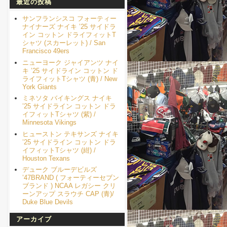
最近の投稿
サンフランシスコ フォーティー
ナイナーズ ナイキ ’25 サイドラ
イン コットン ドライフィットT
シャツ (スカーレット) / San
Francisco 49ers
ニューヨーク ジャイアンツ ナイ
キ ’25 サイドライン コットン ド
ライフィットTシャツ (青) / New
York Giants
ミネソタ バイキングス ナイキ
’25 サイドライン コットン ドラ
イフィットTシャツ (紫) /
Minnesota Vikings
ヒューストン テキサンズ ナイキ
’25 サイドライン コットン ドラ
イフィットTシャツ (紺) /
Houston Texans
デューク ブルーデビルズ
’47BRAND ( フォーティーセブン
ブランド ) NCAA レガシー クリ
ーンアップ スラウチ CAP (青)/
Duke Blue Devils
アーカイブ