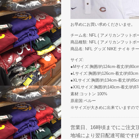
お早めにお買い求めくださいませ。
チーム名: NFL ( アメリカンフットボール )
商品種類: NFL ( アメリカンフットボール 
商品名: NFL グッズ NIKE ナイキ チーム 
サイズ:
●Mサイズ:胸囲/約124cm-着丈/約80c
●Lサイズ:胸囲/約126cm-着丈/約83c
●XLサイズ:胸囲/約134cm-着丈/約85c
●XXLサイズ:胸囲/約140cm-着丈/約87
素材:コットン 100%
原産国:ペルー
※サイズが大きめに出来ていますので
営業日、16時頃までにご注文
地域により翌日配達可能です(