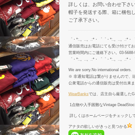
詳しくは、お問い合わせ下さ
帽子を発送する際、箱に梱包
ご了承下さい。
゜・*:.。..。.:*・゜゜・*:.。..。.:*・
通信販売はお電話にても受け付けてお
営業時間内にご連絡下さい。03-5688-5
゜・*:.。..。.:*・゜゜・*:.。..。.:*・
We are sorry.No international orders.
※ 非通知電話は繋がりませんので、頭
公衆電話からの通信販売は受付出来ま
WearBanks
では、店主自ら厳選したGE
1点物や入手困難なVintage Dead
詳しくはホームページをチェックし
アナタの欲しいがきっと見つかる