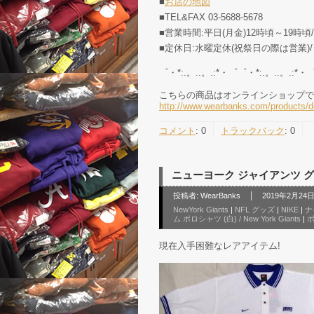
■
お店の地図
■TEL&FAX 03-5688-5678
■営業時間:平日(月金)12時頃～19時頃
■定休日:水曜定休(祝祭日の際は営業
゜・*:.。..。.:*・゜゜・*:.。..。.:*・
こちらの商品はオンラインショップで
http://www.wearbanks.com/products/d
コメント
:
0
トラックバック
:
0
ニューヨーク ジャイアンツ グッズ 
投稿者:
WearBanks
2019年2月24日 
NewYork Giants
|
NFL グッズ
|
NIKE
|
ナ
ム ポロシャツ (白) / New York Giants
|
現在入手困難なレアアイテム!