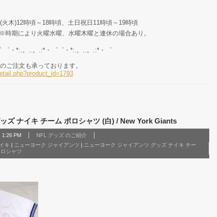
/(火木)12時頃～18時頃、土日祝日11時頃～19時頃
)/※時期により火曜水曜、水曜木曜と連休の場合あり。
゜ ゜・*:.。..。.:*・゜゜・*:.。..。.:*・゜
のご注文も承っております。
etail.php?product_id=1793
ナイキ チーム ポロシャツ (白) / New York Giants
1:26 PM
NFL グッズ のご紹介
イキ
|
ニューヨーク ジャイアンツ
|
ニューヨーク ジャイアンツ グッズ ナイキ チー
ポロシャツ