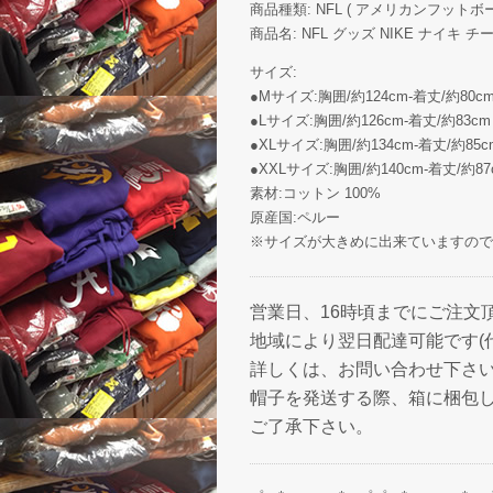
商品種類: NFL ( アメリカンフットボール 
商品名: NFL グッズ NIKE ナイキ チーム
サイズ:
●Mサイズ:胸囲/約124cm-着丈/約80c
●Lサイズ:胸囲/約126cm-着丈/約83c
●XLサイズ:胸囲/約134cm-着丈/約85c
●XXLサイズ:胸囲/約140cm-着丈/約87
素材:コットン 100%
原産国:ペルー
※サイズが大きめに出来ていますので
営業日、16時頃までにご注文
地域により翌日配達可能です(
詳しくは、お問い合わせ下さ
帽子を発送する際、箱に梱包
ご了承下さい。