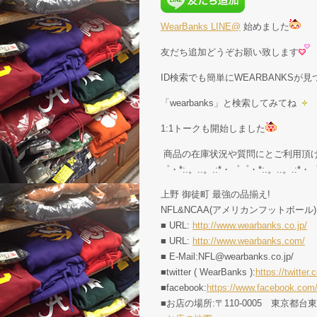
WearBanks LINE@
始めました
友だち追加どうぞお願い致します
ID検索でも簡単にWEARBANKSが
「wearbanks」と検索してみてね
1:1トークも開始しました
商品の在庫状況や質問にとご利用頂
゜・*:.。..。.:*・゜゜・*:.。..。.:*・
上野 御徒町 最強の品揃え!
NFL&NCAA(アメリカンフットボール)
■ URL:
http://www.wearbanks.co.jp/
■ URL:
http://www.wearbanks.com/
■ E-Mail:NFL@wearbanks.co.jp/
■twitter ( WearBanks ):
https://twitt
■facebook:
https://www.facebook.com
■お店の場所:〒110-0005 東京都台