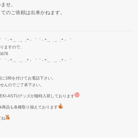
いませ。
してのご依頼は出来かねます。
゜ ゜・*:.。..。.:*・゜゜・*:.。..。.:*・゜
りますので、
678
゜ ゜・*:.。..。.:*・゜゜・*:.。..。.:*・゜
に186を付けてお電話下さい。
せんのでご了承下さい。
KI-ASTUグッズが随時入荷しております
Stock商品も各種取り揃えております
てね