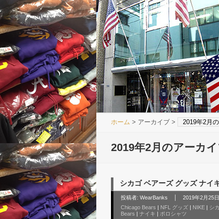
ホーム
> アーカイブ >
2019年2
2019年2月のアーカ
シカゴ ベアーズ グッズ ナイキ チー
投稿者:
WearBanks
2019年2月25日 
Chicago Bears
|
NFL グッズ
|
NIKE
|
シカ
Bears
|
ナイキ
|
ポロシャツ