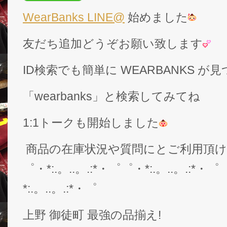
WearBanks LINE@
始めました
友だち追加どうぞお願い致します
ID検索でも簡単に WEARBANKS 
「wearbanks」と検索してみてね
1:1トークも開始しました
商品の在庫状況や質問にとご利用頂
゜・*:.。..。.:*・゜゜・*:.。..。.:*・゜
*:.。..。.:*・゜
上野 御徒町 最強の品揃え!