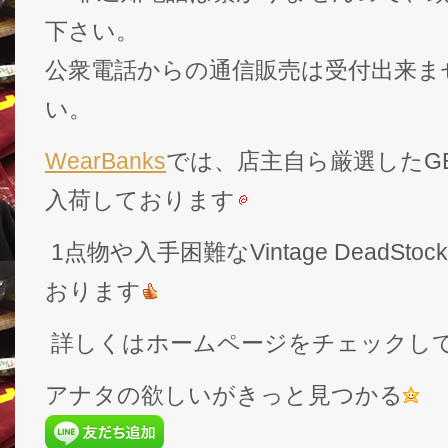
下さい。
公衆電話からの通信販売は受付出来ま
い。
WearBanks
では、店主自ら厳選したGEK
入荷しております
1点物や入手困難なVintage DeadS
おります
詳しくはホームページをチェックし
アナタの欲しいがきっと見つかる