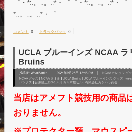
゜・*:.。..。.:*・゜゜・*:.。..。.:*・゜
*:.。..。.:*・゜
コメント
:
0
トラックバック
:
0
UCLA ブルーインズ NCAA ラ
Bruins
投稿者:
WearBanks
2024年9月28日 12:45 PM
NCAA カレッジ グ
NCAA グッズ
|
NCAA タオル
|
UCLA Bruins
|
UCLA ブルーインズ グッズ
|
wea
バンクス
|
台東区上野3-13-8
|
寿々木屋ビル
|
有限会社カシハラ商会
当店はアメフト競技用の商品
おりません。
※プロテクター類、マウスピ