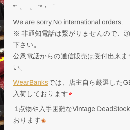
*:.。..。.:*・゜
We are sorry.No international orders.
※ 非通知電話は繋がりませんので、頭
下さい。
公衆電話からの通信販売は受付出来ま
い。
WearBanks
では、店主自ら厳選したGEK
入荷しております
1点物や入手困難なVintage DeadS
おります