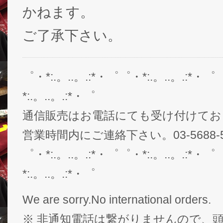
かねます。
ご了承下さい。
゜・*:.。..。.:*・゜゜・*:.。..。.:*・゜
*:.。..。.:*・゜
通信販売はお電話にても受け付けてお
営業時間内にご連絡下さい。03-5688-5
゜・*:.。..。.:*・゜゜・*:.。..。.:*・゜
*:.。..。.:*・゜
We are sorry.No international orders.
※ 非通知電話は繋がりませんので、頭