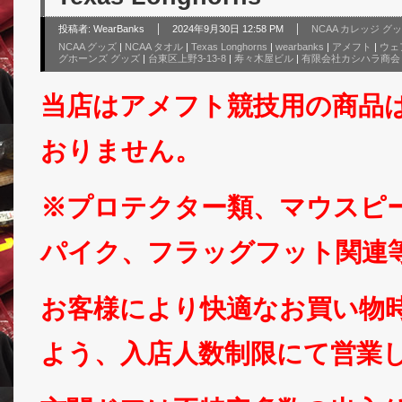
投稿者:
WearBanks
2024年9月30日 12:58 PM
NCAA カレッジ グ
NCAA グッズ
|
NCAA タオル
|
Texas Longhorns
|
wearbanks
|
アメフト
|
ウェ
グホーンズ グッズ
|
台東区上野3-13-8
|
寿々木屋ビル
|
有限会社カシハラ商会
当店はアメフト競技用の商品
おりません。
※プロテクター類、マウスピ
パイク、フラッグフット関連
お客様により快適なお買い物
よう、入店人数制限にて営業