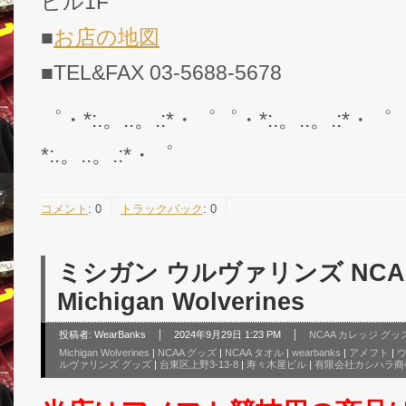
ビル1F
■
お店の地図
■TEL&FAX 03-5688-5678
゜・*:.。..。.:*・゜゜・*:.。..。.:*・゜
*:.。..。.:*・゜
コメント
:
0
トラックバック
:
0
ミシガン ウルヴァリンズ NCA
Michigan Wolverines
投稿者:
WearBanks
2024年9月29日 1:23 PM
NCAA カレッジ グッ
Michigan Wolverines
|
NCAA グッズ
|
NCAA タオル
|
wearbanks
|
アメフト
|
ルヴァリンズ グッズ
|
台東区上野3-13-8
|
寿々木屋ビル
|
有限会社カシハラ商