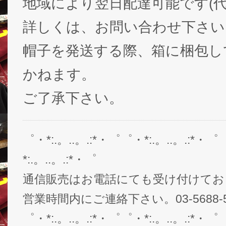
地域により翌日配達可能です(代
詳しくは、お問い合わせ下さい
帽子を発送する際、箱に梱包し
かねます。
ご了承下さい。
゜・*:.。..。.:*・゜゜・*:.。..。.:*・゜
*:.。..。.:*・゜
通信販売はお電話にても受け付けてお
営業時間内にご連絡下さい。03-5688-5
゜・*:.。..。.:*・゜゜・*:.。..。.:*・゜