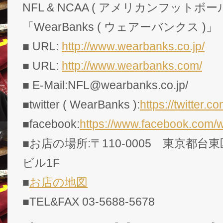
NFL & NCAA ( アメリカンフットボー
「WearBanks ( ウェアーバンクス )」
■ URL:
http://www.wearbanks.co.jp/
■ URL:
http://www.wearbanks.com/
■ E-Mail:NFL@wearbanks.co.jp/
■twitter ( WearBanks ):
https://twitte
■facebook:
https://www.facebook.com/
■お店の場所:〒110-0005 東京都台東
ビル1F
■
お店の地図
■TEL&FAX 03-5688-5678