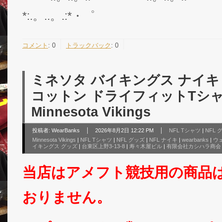
*:.。..。.:*・゜
コメント
:
0
トラックバック
:
0
ミネソタ バイキングス ナイキ 
コットン ドライフィットTシャツ 
Minnesota Vikings
投稿者:
WearBanks
2026年8月2日 12:22 PM
NFL Tシャツ
|
NFL
Minnesota Vikings
|
NFL Tシャツ
|
NFL グッズ
|
NFL ナイキ
|
wearbanks
|
ウ
イキングス グッズ
|
台東区上野3-13-8
|
寿々木屋ビル
|
有限会社カシハラ商会
当店はアメフト競技用の商品
おりません。