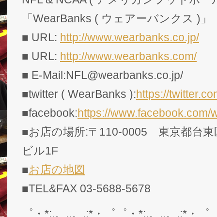
「WearBanks ( ウェアーバンクス )」
■ URL:
http://www.wearbanks.co.jp/
■ URL:
http://www.wearbanks.com/
■ E-Mail:NFL@wearbanks.co.jp/
■twitter ( WearBanks ):
https://twitte
■facebook:
https://www.facebook.com/
■お店の場所:〒110-0005 東京都台東
ビル1F
■
お店の地図
■TEL&FAX 03-5688-5678
゜・*:.。..。.:*・゜゜・*:.。..。.:*・゜