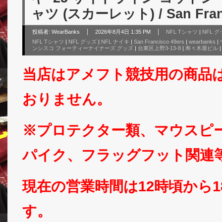
ャツ (スカーレット) / San Franc
投稿者:
WearBanks
2026年8月4日 1:35 PM
NFL Tシャツ
|
NFL 
NFL Tシャツ
|
NFL グッズ
|
NFL ナイキ
|
San Francisco 49ers
|
wearbanks
|
ンシスコ フォーティーナイナーズ グッズ
|
台東区上野3-13-8
|
寿々木屋ビル
当店はアメフト競技用の商品
おりません。
※プロテクター類、マウスピ
パイク、フラッグフット関連
現在の営業時間は12時頃から
す。