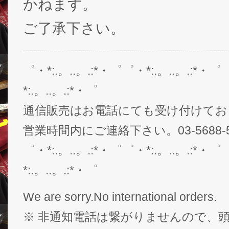
かねます。
ご了承下さい。
゜・*:.。..。.:*・゜゜・*:.。..。.:*・゜
*:.。..。.:*・゜
通信販売はお電話にても受け付けてお
営業時間内にご連絡下さい。03-5688-5
゜・*:.。..。.:*・゜゜・*:.。..。.:*・゜
*:.。..。.:*・゜
We are sorry.No international orders.
※ 非通知電話は繋がりませんので、頭