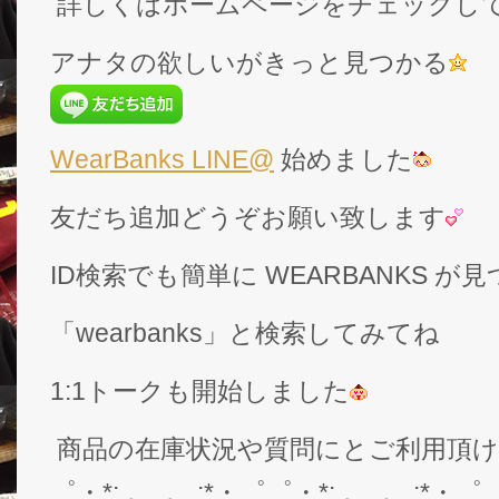
詳しくはホームページをチェックし
アナタの欲しいがきっと見つかる
WearBanks LINE@
始めました
友だち追加どうぞお願い致します
ID検索でも簡単に WEARBANKS 
「wearbanks」と検索してみてね
1:1トークも開始しました
商品の在庫状況や質問にとご利用頂
゜・*:.。..。.:*・゜゜・*:.。..。.:*・゜