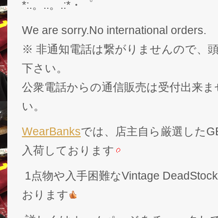
*:.。..。.:*・゜
We are sorry.No international orders.
※ 非通知電話は繋がりませんので、頭
下さい。
公衆電話からの通信販売は受付出来ま
い。
WearBanks
では、店主自ら厳選したGEK
入荷しております
1点物や入手困難なVintage DeadS
おります