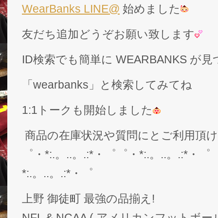
WearBanks LINE@
始めました
友だち追加どうぞお願い致します
ID検索でも簡単に WEARBANKS 
「wearbanks」と検索してみてね
1:1トークも開始しました
商品の在庫状況や質問にとご利用頂
゜・*:.。..。.:*・゜゜・*:.。..。.:*・゜
*:.。..。.:*・゜
上野 御徒町 最強の品揃え!
NFL & NCAA ( アメリカンフットボー