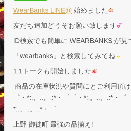
WearBanks LINE@
始めました
友だち追加どうぞお願い致します
ID検索でも簡単に WEARBANKS 
「wearbanks」と検索してみてね
1:1トークも開始しました
商品の在庫状況や質問にとご利用頂
゜・*:.。..。.:*・゜゜・*:.。..。.:*・゜
*:.。..。.:*・゜
上野 御徒町 最強の品揃え!