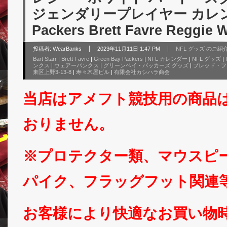
ジェンダリープレイヤー カレンダー 
Packers Brett Favre Reggie W
投稿者:
WearBanks
2023年11月11日 1:47 PM
NFL グッズ のご紹
Bart Starr
|
Brett Favre
|
Green Bay Packers
|
NFL カレンダー
|
NFL グッズ
|
ンクス
|
ウェアーバンクス
|
グリーンベイ・パッカーズ グッズ
|
ブレッド・フ
東区上野3-13-8
|
寿々木屋ビル
|
有限会社カシハラ商会
当店はアメフト競技用の商品
おりません。
※プロテクター類、マウスピ
パイク、フラッグフット関連
お客様により快適なお買い物