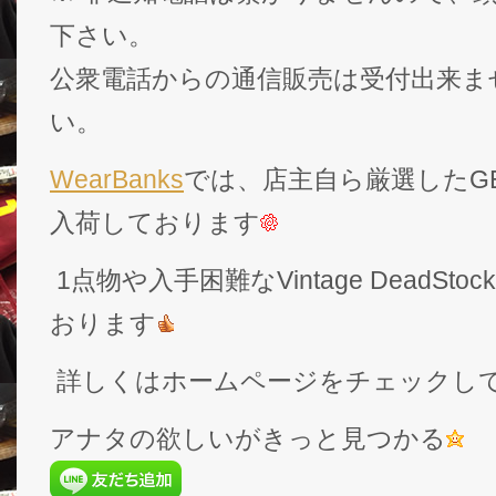
下さい。
公衆電話からの通信販売は受付出来ま
い。
WearBanks
では、店主自ら厳選したGEK
入荷しております
1点物や入手困難なVintage DeadS
おります
詳しくはホームページをチェックし
アナタの欲しいがきっと見つかる