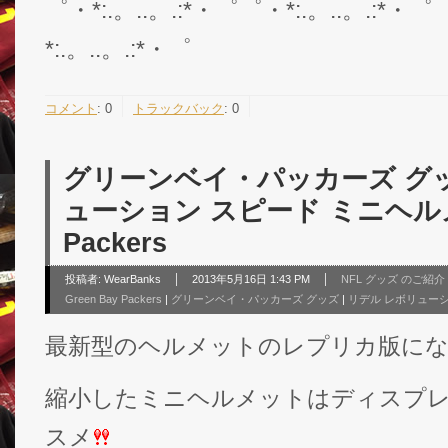
゜・*:.。..。.:*・゜゜・*:.。..。.:*・゜
*:.。..。.:*・゜
コメント
:
0
トラックバック
:
0
グリーンベイ・パッカーズ グッ
ューション スピード ミニヘルメット
Packers
投稿者:
WearBanks
2013年5月16日 1:43 PM
NFL グッズ のご紹介
Green Bay Packers
|
グリーンベイ・パッカーズ グッズ
|
リデル レボリュー
最新型のヘルメットのレプリカ版に
縮小したミニヘルメットはディスプ
スメ