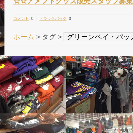
☆☆
アメフトグッズ販売スタッフ募集
コメント
:
0
トラックバック
:
0
ホーム
> タグ >
グリーンベイ・パッ
Copyright © NFL 