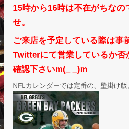
15時から16時は不在がちな
せ。
ご来店を予定している際は事
Twitterにて営業しているか
確認下さいm(_ _)m
NFLカレンダーでは定番の、壁掛け版