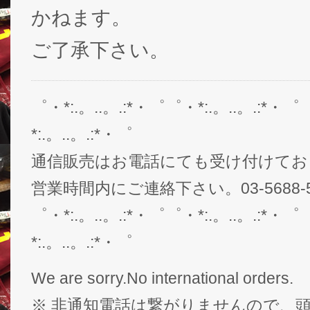
かねます。
ご了承下さい。
゜・*:.。..。.:*・゜゜・*:.。..。.:*・゜
*:.。..。.:*・゜
通信販売はお電話にても受け付けてお
営業時間内にご連絡下さい。03-5688-5
゜・*:.。..。.:*・゜゜・*:.。..。.:*・゜
*:.。..。.:*・゜
We are sorry.No international orders.
※ 非通知電話は繋がりませんので、頭