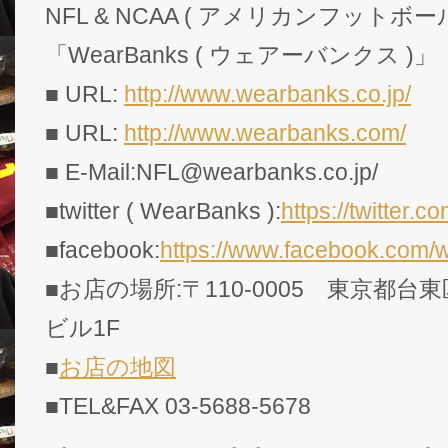
NFL & NCAA ( アメリカンフットボー
「WearBanks ( ウェアーバンクス )」
■ URL:
http://www.wearbanks.co.jp/
■ URL:
http://www.wearbanks.com/
■ E-Mail:NFL@wearbanks.co.jp/
■twitter ( WearBanks ):
https://twitte
■facebook:
https://www.facebook.com/
■お店の場所:〒110-0005 東京都台東
ビル1F
■
お店の地図
■TEL&FAX 03-5688-5678