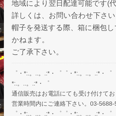
地域により翌日配達可能です(代
詳しくは、お問い合わせ下さい
帽子を発送する際、箱に梱包し
かねます。
ご了承下さい。
゜・*:.。..。.:*・゜゜・*:.。..。.:*・゜
*:.。..。.:*・゜
通信販売はお電話にても受け付けてお
営業時間内にご連絡下さい。03-5688-5
゜・*:.。..。.:*・゜゜・*:.。..。.:*・゜