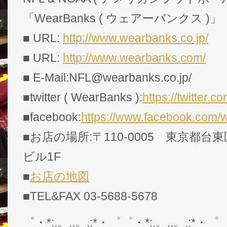
「WearBanks ( ウェアーバンクス )」
■ URL:
http://www.wearbanks.co.jp/
■ URL:
http://www.wearbanks.com/
■ E-Mail:NFL@wearbanks.co.jp/
■twitter ( WearBanks ):
https://twitte
■facebook:
https://www.facebook.com/
■お店の場所:〒110-0005 東京都台東
ビル1F
■
お店の地図
■TEL&FAX 03-5688-5678
゜・*:.。..。.:*・゜゜・*:.。..。.:*・゜