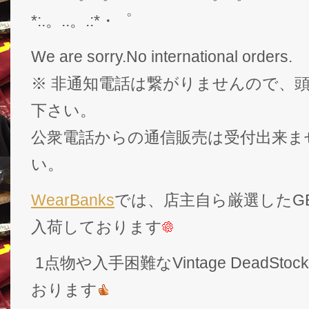
*:.。..。.:*・゜
We are sorry.No international orders.
※ 非通知電話は繋がりませんので、頭
下さい。
公衆電話からの通信販売は受付出来ま
い。
WearBanks
では、店主自ら厳選したGEK
入荷しております
1点物や入手困難なVintage DeadS
おります