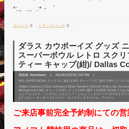
*:.。..。.:*・゜
コメント
:
0
トラックバック
:
0
ダラス カウボーイズ グッズ ニュ
スーパーボウル レトロ スクリ
ティー キャップ(紺)/ Dallas C
投稿者:
WearBanks
2021年12月7日 2:07 PM
NFL SUPER BOWL グッズ のご紹介
|
NFL キャップ のご紹介
|
NFL グッズ 
Dallas Cowboys
|
Daryl Johnston
|
Deion Sanders
|
Emmitt Smith
|
Jay Novac
Michael Irvin
|
NFL キャップ
|
NFL グッズ
|
NFL 帽子
|
SUPER BOWL
|
Troy A
ュニア
|
ジェイ・ノバチェック
|
ジミー・ジョンソン
|
スーパーボウル
|
ダラ
|
ディオン・サンダース
|
トロイ・エイクマン
|
マイケル・アービン
ご来店事前完全予約制にての営