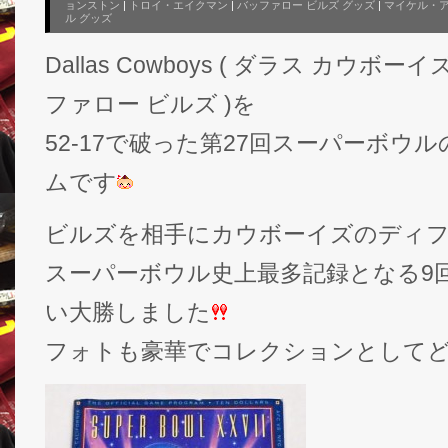
ョンストン
|
トロイ・エイクマン
|
バッファロー ビルズ グッズ
|
マイケル・
ル グッズ
Dallas Cowboys ( ダラス カウボーイズ )が
ファロー ビルズ )を
52-17で破った第27回スーパーボウ
ムです
ビルズを相手にカウボーイズのディ
スーパーボウル史上最多記録となる9
い大勝しました
フォトも豪華でコレクションとして