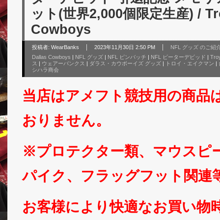
ット(世界2,000個限定生産) / Troy
Cowboys
投稿者:
WearBanks
2023年11月30日 2:50 PM
NFL グッズ のご紹
Dallas Cowboys
|
NFL グッズ
|
NFL ピンバッチ
|
NFL ピーターデビッド
|
Tro
ス
|
ウェアーバンクス
|
ダラス・カウボーイズ グッズ
|
トロイ・エイクマン
|
シハラ商会
当店はアメフト競技用の商品
おりません。
※プロテクター類、マウスピ
パイク、フラッグフット関連
お客様により快適なお買い物