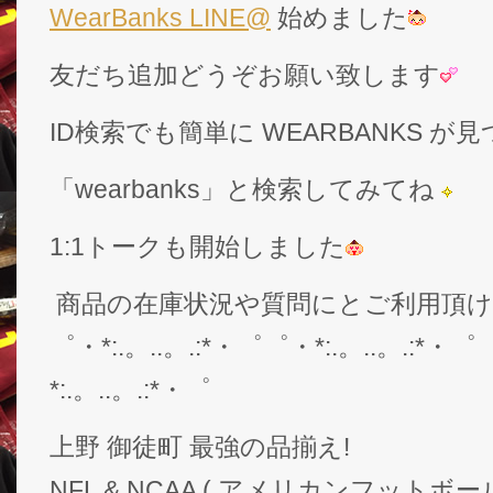
WearBanks LINE@
始めました
友だち追加どうぞお願い致します
ID検索でも簡単に WEARBANKS 
「wearbanks」と検索してみてね
1:1トークも開始しました
商品の在庫状況や質問にとご利用頂
゜・*:.。..。.:*・゜゜・*:.。..。.:*・゜
*:.。..。.:*・゜
上野 御徒町 最強の品揃え!
NFL & NCAA ( アメリカンフットボー