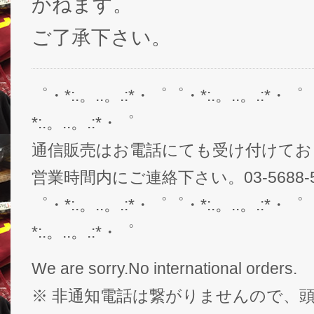
かねます。
ご了承下さい。
゜・*:.。..。.:*・゜゜・*:.。..。.:*・゜
*:.。..。.:*・゜
通信販売はお電話にても受け付けてお
営業時間内にご連絡下さい。03-5688-5
゜・*:.。..。.:*・゜゜・*:.。..。.:*・゜
*:.。..。.:*・゜
We are sorry.No international orders.
※ 非通知電話は繋がりませんので、頭