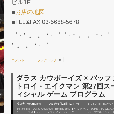
ビル1F
■
お店の地図
■TEL&FAX 03-5688-5678
゜・*:.。..。.:*・゜゜・*:.。..。.:*・゜
*:.。..。.:*・゜
コメント
:
0
トラックバック
:
0
ダラス カウボーイズ × バッフ
トロイ・エイクマン 第27回ス
ィシャル ゲーム プログラム
投稿者:
WearBanks
2013年3月25日 4:34 PM
NFL SUPER BOW
Buffalo Bills
|
Dallas Cowboys
|
Emmitt Smith
|
NFL グッズ
|
SUPER BOWL XX
ン・トーマス
|
ジミー・ジョンソン
|
ジム・ケリー
|
スーパーボウルチャンピ