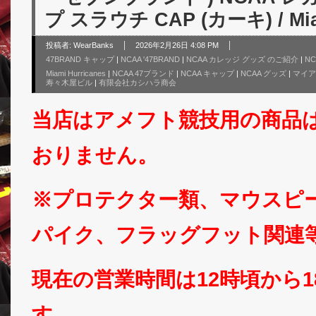
プ スラウチ CAP (カーキ) / Miam
投稿者:
WearBanks
2026年2月26日 4:08 PM
47BRAND キャップ
|
NCAA '47BRAND
|
NCAA カレッジ グッズ のご紹介
|
N
Miami Hurricanes
|
NCAA 47ブランド
|
NCAA キャップ
|
NCAA グッズ
|
マイア
寿々木屋ビル
|
有限会社カシハラ商会
当店はアメフト競技用の商品
おりません。
※プロテクター類、マウスピ
パイク、フラッグフット関連
現在の営業時間は12時頃から
す。