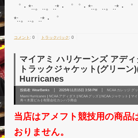
゜・*:.。..。.:*・゜゜・*:.。..。.:*・゜
*:.。..。.:*・゜
コメント
:
0
トラックバック
:
0
マイアミ ハリケーンズ アディ
トラックジャケット(グリーン)(薄手
Hurricanes
投稿者:
WearBanks
2025年11月15日 3:58 PM
NCAA カレッジ グ
Miami Hurricanes
|
NCAA アディダス
|
NCAA グッズ
|
NCAA ジャケット
|
マイ
寿々木屋ビル
|
有限会社カシハラ商会
当店はアメフト競技用の商品
おりません。