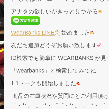
アナタの欲しいがきっと見つかる
WearBanks LINE@
始めました
友だち追加どうぞお願い致します
ID検索でも簡単に WEARBANKS 
「wearbanks」と検索してみてね
1:1トークも開始しました
商品の在庫状況や質問にとご利用頂
゜・*:.。..。.:*・゜゜・*:.。..。.:*・゜