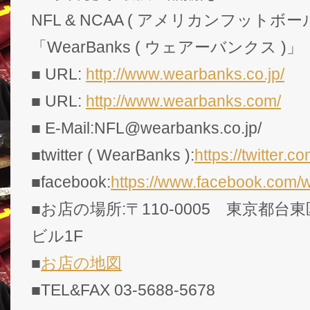
NFL & NCAA ( アメリカンフットボー
「WearBanks ( ウェアーバンクス )」
■ URL:
http://www.wearbanks.co.jp/
■ URL:
http://www.wearbanks.com/
■ E-Mail:NFL@wearbanks.co.jp/
■twitter ( WearBanks ):
https://twitte
■facebook:
https://www.facebook.com/
■お店の場所:〒110-0005 東京都台東
ビル1F
■
お店の地図
■TEL&FAX 03-5688-5678