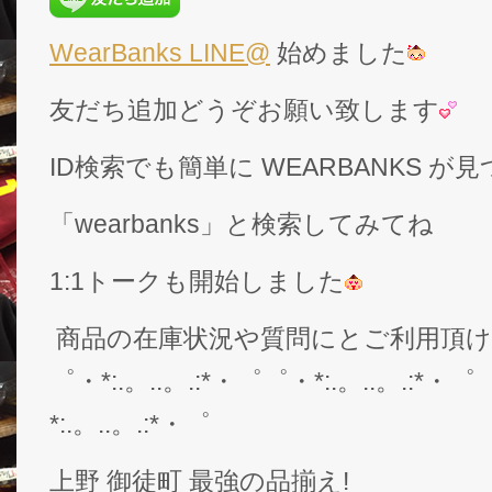
WearBanks LINE@
始めました
友だち追加どうぞお願い致します
ID検索でも簡単に WEARBANKS 
「wearbanks」と検索してみてね
1:1トークも開始しました
商品の在庫状況や質問にとご利用頂
゜・*:.。..。.:*・゜゜・*:.。..。.:*・゜
*:.。..。.:*・゜
上野 御徒町 最強の品揃え!