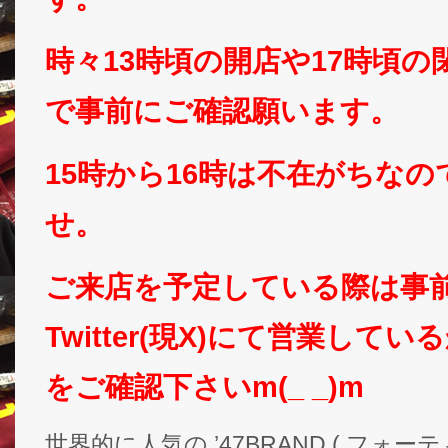
時々13時頃の開店や17時頃
で事前にご確認願います。
15時から16時は不在がちな
せ。
ご来店を予定している際は事
Twitter(現X)にて営業して
をご確認下さいm(_ _)m
世界的に人気の ’47BRAND ( フォ