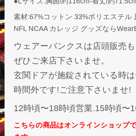
●Lサイズ:胸囲/約116cm-着丈/約71.5c
素材:67%コットン 33%ポリエステル
NFL NCAA カレッジ グッズならWear
ウェアーバンクスは店頭販売も
ぜひご来店下さいませ。
玄関ドアが施錠されている時は休
時間外です!ご注意下さいませ!
12時頃〜18時頃営業.15時頃〜
こちらの商品はオンラインショップ