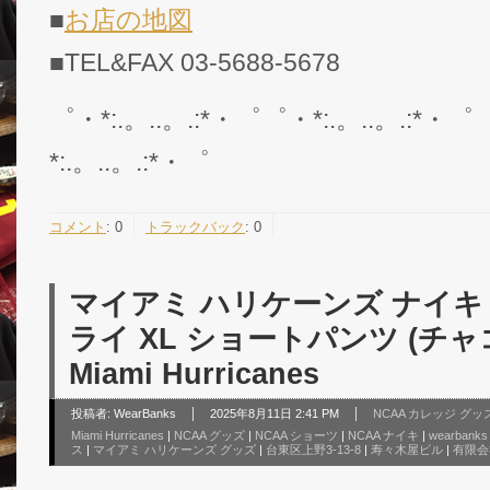
■
お店の地図
■TEL&FAX 03-5688-5678
゜・*:.。..。.:*・゜゜・*:.。..。.:*・゜
*:.。..。.:*・゜
コメント
:
0
トラックバック
:
0
マイアミ ハリケーンズ ナイキ ’
ライ XL ショートパンツ (チャ
Miami Hurricanes
投稿者:
WearBanks
2025年8月11日 2:41 PM
NCAA カレッジ グッ
Miami Hurricanes
|
NCAA グッズ
|
NCAA ショーツ
|
NCAA ナイキ
|
wearbanks
ス
|
マイアミ ハリケーンズ グッズ
|
台東区上野3-13-8
|
寿々木屋ビル
|
有限会