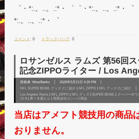
゜・*:.。..。.:*・゜゜・*:.。..。.:*・゜
*:.。..。.:*・゜
コメント
:
0
トラックバック
:
0
ロサンゼルス ラムズ 第56回
記念ZIPPOライター / Los Ange
投稿者:
WearBanks
2026年5月21日 4:20 PM
NFL SUPER BOWL グッズ のご紹介
|
NFL ZIPPO
|
NFL グッズ のご紹介
Los Angeles Rams
|
NFL ZIPPO
|
NFL グッズ
|
SUPER BOWL
|
スーパーボウ
13-8
|
寿々木屋ビル
|
有限会社カシハラ商会
当店はアメフト競技用の商品
おりません。