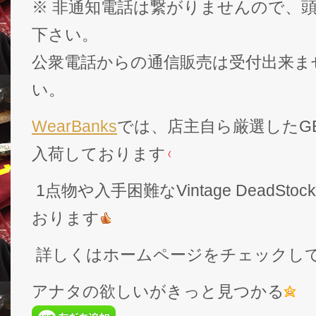
※ 非通知電話は繋がりませんので、頭
下さい。
公衆電話からの通信販売は受付出来ま
い。
WearBanks
では、店主自ら厳選したGEK
入荷しております
1点物や入手困難なVintage DeadS
おります
詳しくはホームページをチェックし
アナタの欲しいがきっと見つかる