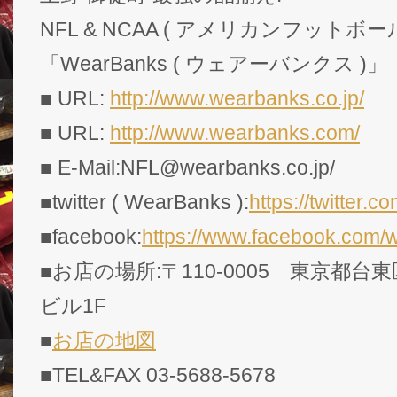
NFL & NCAA ( アメリカンフットボー
「WearBanks ( ウェアーバンクス )」
■ URL:
http://www.wearbanks.co.jp/
■ URL:
http://www.wearbanks.com/
■ E-Mail:NFL@wearbanks.co.jp/
■twitter ( WearBanks ):
https://twitte
■facebook:
https://www.facebook.com/
■お店の場所:〒110-0005 東京都台東
ビル1F
■
お店の地図
■TEL&FAX 03-5688-5678