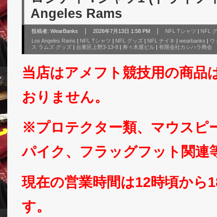
Angeles Rams
投稿者:
WearBanks
2026年7月13日 1:58 PM
NFL Tシャツ
|
NFL
Los Angeles Rams
|
NFL Tシャツ
|
NFL グッズ
|
NFL ナイキ
|
wearbanks
|
ウ
ス ラムズ グッズ
|
台東区上野3-13-8
|
寿々木屋ビル
|
有限会社カシハラ商会
当店はアメフト競技用の商品
おりません。
※プロテクター類、マウスピ
パイク、フラッグフット関連
現在の営業時間は12時頃から
す。