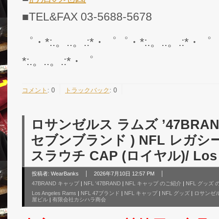
■TEL&FAX 03-5688-5678
゜・*:.。..。.:*・゜゜・*:.。..。.:*・゜
*:.。..。.:*・゜
コメント
:
0
トラックバック
:
0
ロサンゼルス ラムズ ’47BRAN
セブンブランド ) NFL レガ
スラウチ CAP (ロイヤル)/ Los A
投稿者:
WearBanks
2026年7月10日 12:57 PM
47BRAND キャップ
|
NFL '47BRAND
|
NFL キャップ のご紹介
|
NFL グッズ
Los Angeles Rams
|
NFL 47ブランド
|
NFL キャップ
|
NFL グッズ
|
ロサンゼル
屋ビル
|
有限会社カシハラ商会