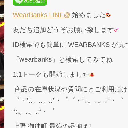
WearBanks LINE@
始めました
友だち追加どうぞお願い致します
ID検索でも簡単に WEARBANKS 
「wearbanks」と検索してみてね
1:1トークも開始しました
商品の在庫状況や質問にとご利用頂
゜・*:.。..。.:*・゜゜・*:.。..。.:*・゜
*:.。..。.:*・゜
上野 御徒町 最強の品揃え!