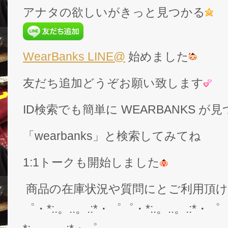
アナタの欲しいがきっと見つかる
WearBanks LINE@
始めました
友だち追加どうぞお願い致します
ID検索でも簡単に WEARBANKS 
「wearbanks」と検索してみてね
1:1トークも開始しました
商品の在庫状況や質問にとご利用頂
゜・*:.。..。.:*・゜゜・*:.。..。.:*・゜