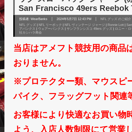
San Francisco 49ers Reebok
投稿者:
WearBanks
2024年5月7日 12:43 PM
NFL グッズ のご紹介
NFL グッズ
|
NFL リーボック
|
NFL ヴィンテージ ジャージ
|
Ronnie Lott
|
San
アバンクス
|
ウェアーバンクス
|
サンフランシスコ 49ers グッズ
|
ロニー・ロ
社カシハラ商会
当店はアメフト競技用の商品
おりません。
※プロテクター類、マウスピ
パイク、フラッグフット関連
お客様により快適なお買い物
よう、入店人数制限にて営業