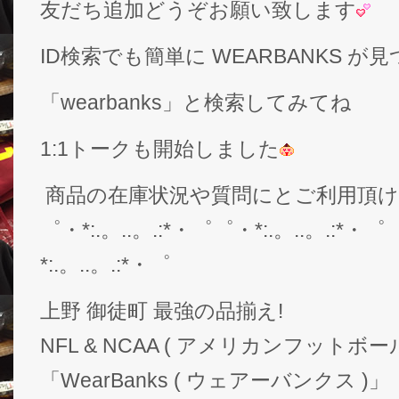
友だち追加どうぞお願い致します
ID検索でも簡単に WEARBANKS 
「wearbanks」と検索してみてね
1:1トークも開始しました
商品の在庫状況や質問にとご利用頂
゜・*:.。..。.:*・゜゜・*:.。..。.:*・゜
*:.。..。.:*・゜
上野 御徒町 最強の品揃え!
NFL & NCAA ( アメリカンフットボー
「WearBanks ( ウェアーバンクス )」