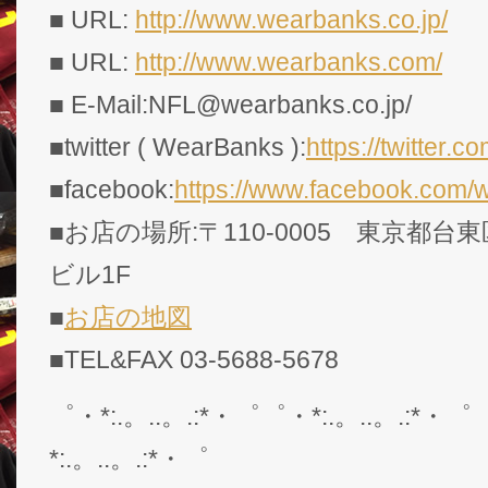
■ URL:
http://www.wearbanks.co.jp/
■ URL:
http://www.wearbanks.com/
■ E-Mail:NFL@wearbanks.co.jp/
■twitter ( WearBanks ):
https://twitte
■facebook:
https://www.facebook.com/
■お店の場所:〒110-0005 東京都台東
ビル1F
■
お店の地図
■TEL&FAX 03-5688-5678
゜・*:.。..。.:*・゜゜・*:.。..。.:*・゜
*:.。..。.:*・゜