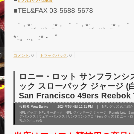
■TEL&FAX 03-5688-5678
゜・*:.。..。.:*・゜゜・*:.。..。.:*・゜
*:.。..。.:*・゜
コメント
:
0
トラックバック
:
0
ロニー・ロット サンフランシスコ
ック スローバック ジャージ (白)/ 
San Francisco 49ers Reebok
投稿者:
WearBanks
2024年5月4日 12:31 PM
NFL グッズ のご紹介
NFL グッズ
|
NFL リーボック
|
NFL ヴィンテージ ジャージ
|
Ronnie Lott
|
San
アバンクス
|
ウェアーバンクス
|
サンフランシスコ 49ers グッズ
|
ロニー・ロ
社カシハラ商会