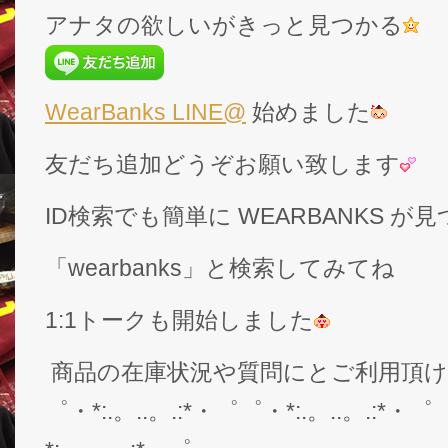
アナタの欲しいがきっと見つかる
WearBanks LINE@
始めました
友だち追加どうぞお願い致します
ID検索でも簡単に WEARBANKS 
「wearbanks」と検索してみてね
1:1トークも開始しました
商品の在庫状況や質問にとご利用頂
゜・*:.。..。.:*・゜゜・*:.。..。.:*・゜