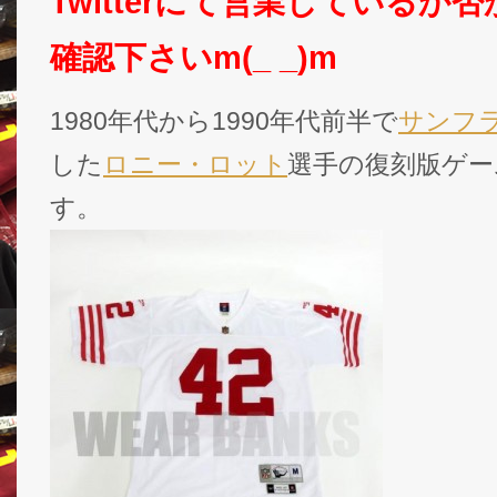
Twitterにて営業しているか
確認下さいm(_ _)m
1980年代から1990年代前半で
サンフラ
した
ロニー・ロット
選手の復刻版ゲー
す。