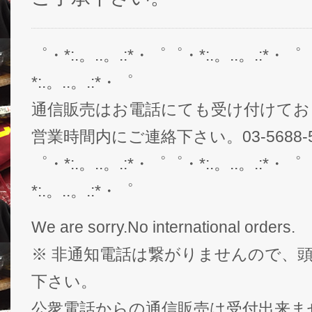
゜・*:.。..。.:*・゜゜・*:.。..。.:*・゜
*:.。..。.:*・゜
通信販売はお電話にても受け付けてお
営業時間内にご連絡下さい。03-5688-5
゜・*:.。..。.:*・゜゜・*:.。..。.:*・゜
*:.。..。.:*・゜
We are sorry.No international orders.
※ 非通知電話は繋がりませんので、頭
下さい。
公衆電話からの通信販売は受付出来ま