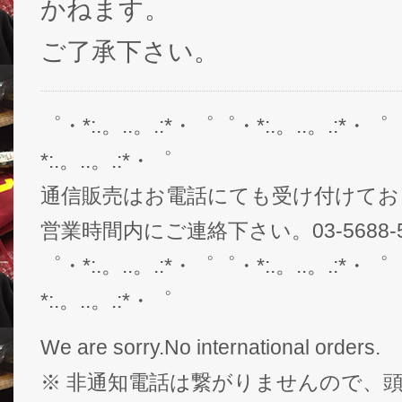
かねます。
ご了承下さい。
゜・*:.。..。.:*・゜゜・*:.。..。.:*・゜
*:.。..。.:*・゜
通信販売はお電話にても受け付けてお
営業時間内にご連絡下さい。03-5688-5
゜・*:.。..。.:*・゜゜・*:.。..。.:*・゜
*:.。..。.:*・゜
We are sorry.No international orders.
※ 非通知電話は繋がりませんので、頭