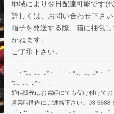
地域により翌日配達可能です(代
詳しくは、お問い合わせ下さい
帽子を発送する際、箱に梱包し
かねます。
ご了承下さい。
゜・*:.。..。.:*・゜゜・*:.。..。.:*・゜
*:.。..。.:*・゜
通信販売はお電話にても受け付けてお
営業時間内にご連絡下さい。03-5688-5
゜・*:.。..。.:*・゜゜・*:.。..。.:*・゜