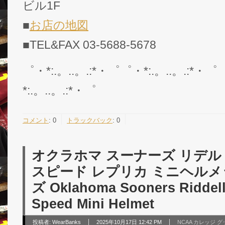
ビル1F
■
お店の地図
■TEL&FAX 03-5688-5678
゜・*:.。..。.:*・゜゜・*:.。..。.:*・゜
*:.。..。.:*・゜
コメント
:
0
トラックバック
:
0
オクラホマ スーナーズ リデル
スピード レプリカ ミニヘルメット
ズ Oklahoma Sooners Riddell
Speed Mini Helmet
投稿者:
WearBanks
2025年10月17日 12:42 PM
NCAA カレッジ 