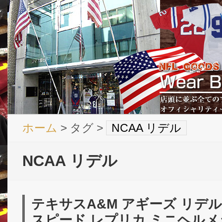
ホーム
> タグ >
NCAA リデル
NCAA リデル
テキサスA&M アギーズ リデ
スピード レプリカ ミニヘル