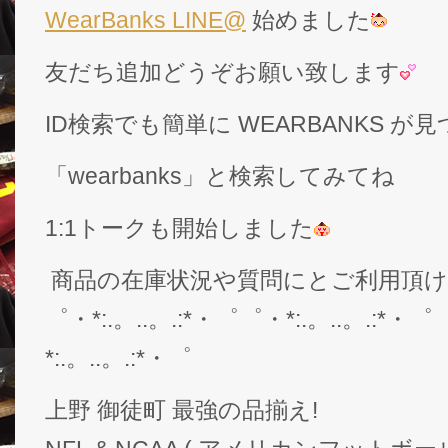
WearBanks LINE@
始めました
友だち追加どうぞお願い致します
ID検索でも簡単に WEARBANKS 
「wearbanks」と検索してみてね
1:1トークも開始しました
商品の在庫状況や質問にとご利用頂
゜・*:.。..。.:*・゜゜・*:.。..。.:*・゜
*:.。..。.:*・゜
上野 御徒町 最強の品揃え!