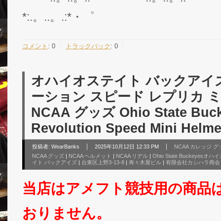
*:.。..。.:*・゜
コメント
:
0
トラックバック
:
0
オハイオステイト バックアイズ
ーション スピード レプリカ ミ
NCAA グッズ Ohio State Bucke
Revolution Speed Mini Helme
投稿者:
WearBanks
2025年10月12日 12:33 PM
NCAA カレッジ 
NCAA グッズ
|
NCAA ヘルメット
|
NCAA リデル
|
Ohio State Buckey
イト バックアイズ
|
台東区上野3-13-8
|
寿々木屋ビル
|
有限会社カシハラ商会
当店はアメフト競技用の商品
おりません。