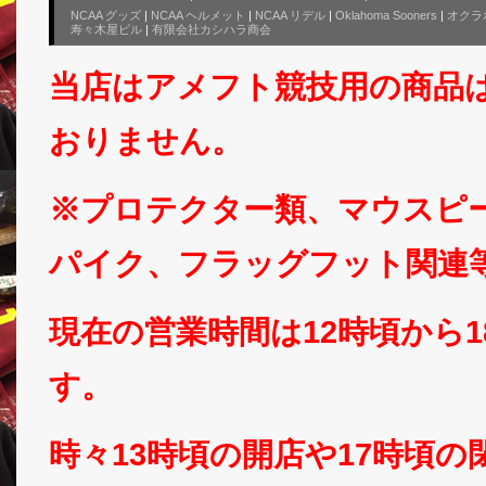
NCAA グッズ
|
NCAA ヘルメット
|
NCAA リデル
|
Oklahoma Sooners
|
オクラ
寿々木屋ビル
|
有限会社カシハラ商会
当店はアメフト競技用の商品
おりません。
※プロテクター類、マウスピ
パイク、フラッグフット関連
現在の営業時間は12時頃から
す。
時々13時頃の開店や17時頃