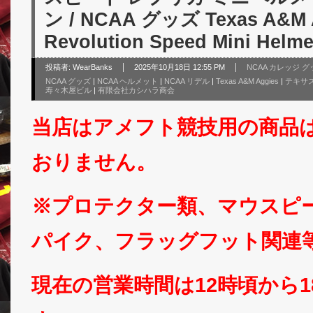
ン / NCAA グッズ Texas A&M A
Revolution Speed Mini Helme
投稿者:
WearBanks
2025年10月18日 12:55 PM
NCAA カレッジ 
NCAA グッズ
|
NCAA ヘルメット
|
NCAA リデル
|
Texas A&M Aggies
|
テキサス
寿々木屋ビル
|
有限会社カシハラ商会
当店はアメフト競技用の商品
おりません。
※プロテクター類、マウスピ
パイク、フラッグフット関連
現在の営業時間は12時頃から