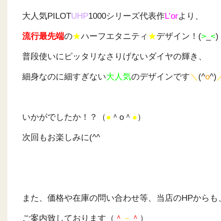
大人気PILOT
UHP
1000シリーズ代表作
L’or
より、
流行最先端
の
★
ハーフエタニティ
★
デザイン！(
>
_
<
)
普段使いにピッタリなさりげないダイヤの輝き、
細身なのに細すぎない
大人気
のデザインです
＼
(^
o
^)
いかがでしたか！？（
●
＾o＾
●
）
次回もお楽しみに(^^
ゞ
また、価格や在庫の問い合わせ等、当店のHPからも
ご案内致しております（
＾
－
＾
）