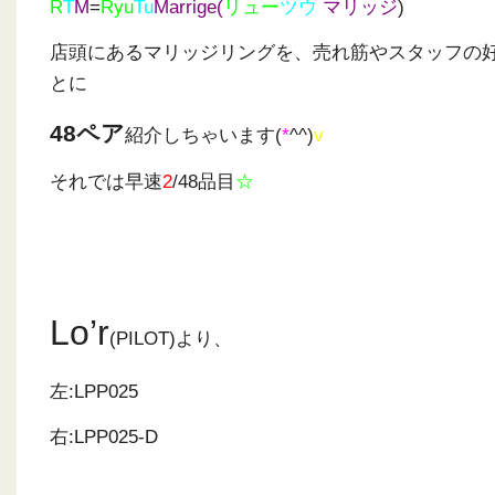
R
T
M
=
Ryu
Tu
Marrige(
リュー
ツウ
マリッジ
)
店頭にあるマリッジリングを、売れ筋やスタッフの
とに
48ペア
紹介しちゃいます(
*
^^)
v
それでは早速
2
/48品目
☆
Lo’r
(PILOT)より、
左:LPP025
右:LPP025-D