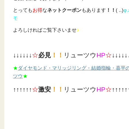
とっても
お得
な
ネットクーポン
もあります
！！
( ..)
φ
モ
よろしければご覧下さいませ
♪
↓↓↓↓↓↓
☆
必見
！！
リューツウ
HP
☆
↓↓↓↓↓
★
ダイヤモンド・マリッジリング・結婚指輪・喜平
ツウ
★
↑↑↑↑↑↑
☆
激安
！！
リューツウ
HP
☆
↑↑↑↑↑