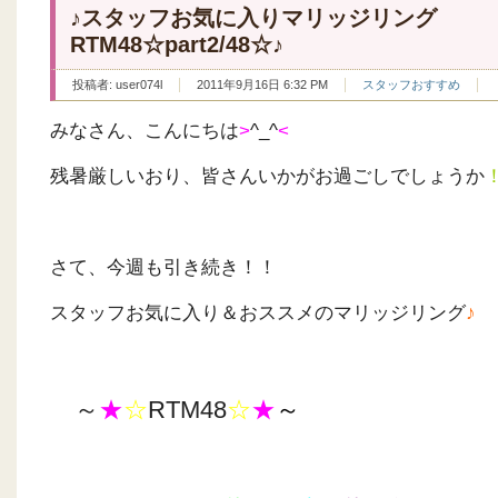
♪スタッフお気に入りマリッジリング
RTM48☆part2/48☆♪
投稿者:
user074l
2011年9月16日 6:32 PM
スタッフおすすめ
みなさん、こんにちは
>
^_^
<
残暑厳しいおり、皆さんいかがお過ごしでしょうか
さて、今週も引き続き！！
スタッフお気に入り＆おススメのマリッジリング
♪
～
★
☆
RTM48
☆
★
～