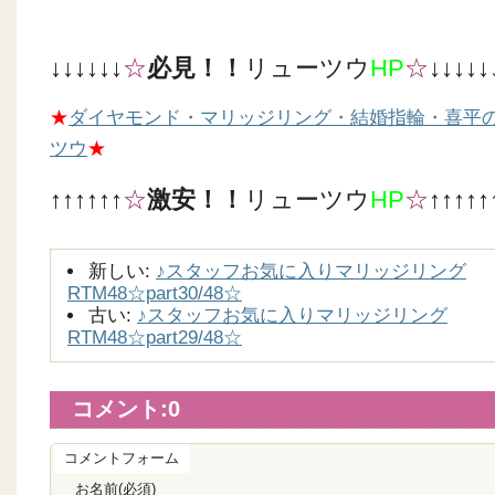
↓↓↓↓↓↓
☆
必見！！
リューツウ
HP
☆
↓↓↓↓↓
★
ダイヤモンド・マリッジリング・結婚指輪・喜平
ツウ
★
↑↑↑↑↑↑
☆
激安！！
リューツウ
HP
☆
↑↑↑↑↑
新しい:
♪スタッフお気に入りマリッジリング
RTM48☆part30/48☆
古い:
♪スタッフお気に入りマリッジリング
RTM48☆part29/48☆
コメント:
0
コメントフォーム
お名前(必須)