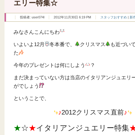
エリー特集☆
投稿者:
user074l
2012年11月30日 6:19 PM
スタッフおすすめ
|
新
みなさんこんにちわ
いよいよ12月
冬本番で、
クリスマス
も近づい
た
今年のプレゼントは何にしよう
？
まだ決まっていない方は当店のイタリアンジュエリ
がでしょう
ということで、
♪
2012クリスマス直前
♪
★
☆
★
イタリアンジュエリー特集