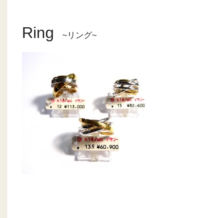
Ring
~リング~