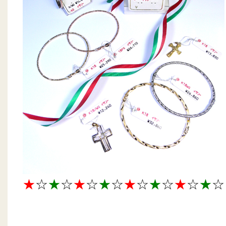
★
☆
★
☆
★
☆
★
☆
★
☆
★
☆
★
☆
★
☆