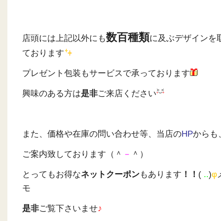
数百種類
店頭には上記以外にも
に及ぶデザインを
ております
プレゼント包装もサービスで承っております
興味のある方は
是非
ご来店ください
また、価格や在庫の問い合わせ等、当店の
HP
からも
ご案内致しております（＾
－
＾）
とってもお得な
ネットクーポン
もあります
！！
(
..
)
φ
モ
是非
ご覧下さいませ
♪