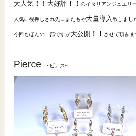
大人気
！！
大好評
！！
のイタリアンジュエリ
大量導入
人気に後押しされ先日またもや
致しまし
大公開
！！
今回もほんの一部ですが
させて頂きま
Pierce
~ピアス~