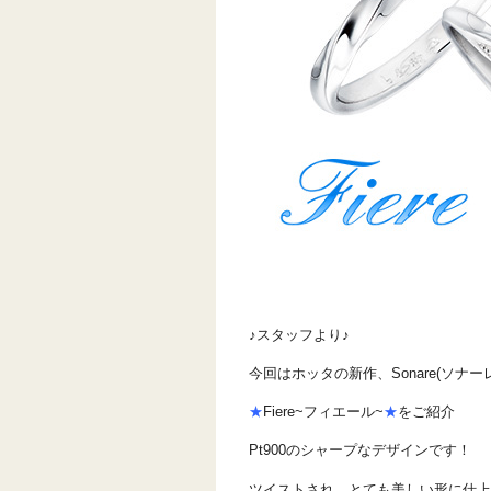
♪スタッフより♪
今回はホッタの新作、Sonare(ソナー
★
Fiere~フィエール~
★
をご紹介
Pt900のシャープなデザインです！
ツイストされ、とても美しい形に仕上