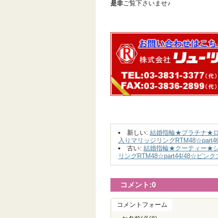
是非
ご覧下さいませ♪
新しい:
結婚指輪★プラチナ★
入りマリッジリングRTM48☆part4
古い:
結婚指輪★クーティー★
リングRTM48☆part44/48☆ピン
コメント:
0
コメントフォーム