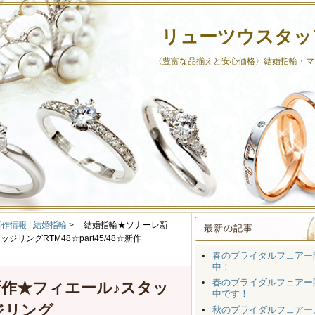
リューツウスタッ
〈豊富な品揃えと安心価格〉結婚指輪・マ
新作情報
|
結婚指輪
>
結婚指輪★ソナーレ新
最新の記事
リングRTM48☆part45/48☆新作
春のブライダルフェアー
中！
春のブライダルフェアー
作★フィエール♪スタッ
中です！
ジリング
秋のブライダルフェアー