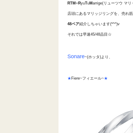
RTM
=
R
yu
T
u
M
arrige(リューツウ マリ
店頭にあるマリッジリングを、売れ筋
48ペア
紹介しちゃいます(*^^)v
それでは早速45/48品目☆
Sonare
~(ホッタ)より、
★
Fiere~フィエール~
★