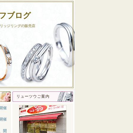
フブログ
リッジリングの販売店
リューツウご案内
開催
開催
、開