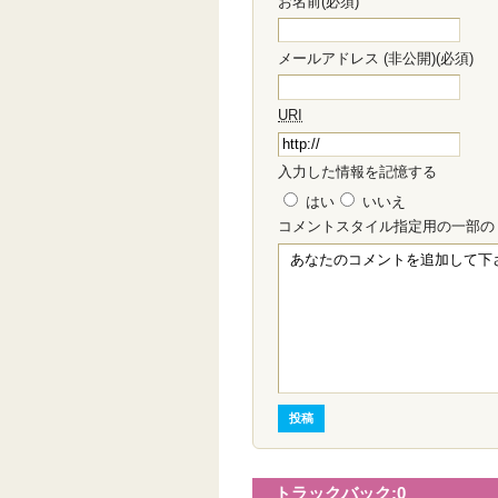
お名前(必須)
メールアドレス (非公開)(必須)
URI
入力した情報を記憶する
はい
いいえ
コメント
スタイル指定用の一部
トラックバック:
0