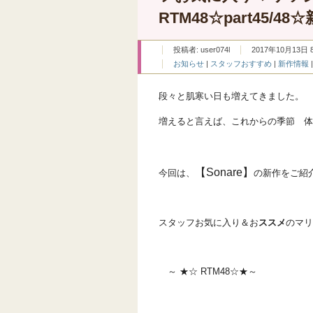
RTM48☆part45/48
投稿者:
user074l
2017年10月13日 8
お知らせ
|
スタッフおすすめ
|
新作情報
段々と肌寒い日も増えてきました。
増えると言えば、これからの季節 体
【Sonare】
今回は、
の新作をご紹
スタッフお気に入り＆お
ススメ
のマリ
～ ★☆ RTM48☆★～