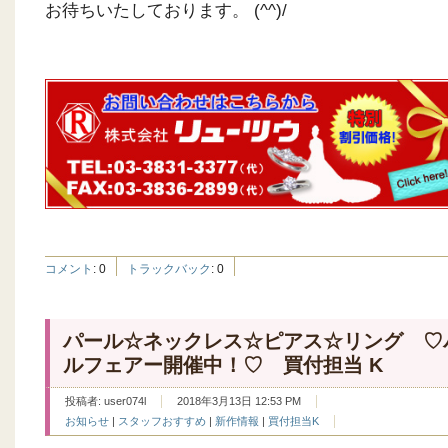
お待ちいたしております。 (^^)/
コメント
:
0
トラックバック
:
0
パール☆ネックレス☆ピアス☆リング ♡
ルフェアー開催中！♡ 買付担当 K
投稿者:
user074l
2018年3月13日 12:53 PM
お知らせ
|
スタッフおすすめ
|
新作情報
|
買付担当K