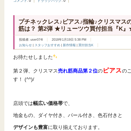
コメント
:
0
トラックバック
:
0
プチネックレス♪ピアス♪指輪♪クリスマス
筋は？ 第2弾 ★リューツウ買付担当『K』
投稿者:
user074l
2018年1月19日 5:38 PM
お知らせ
|
スタッフおすすめ
|
新作情報
|
買付担当K
お待たせしました
ピアス
第２弾、クリスマス
売れ筋商品第２位
の
の
す！ (^^)/
店頭では
幅広い価格帯
で、
地金もの、ダイヤ付き、パール付き、色石付きと
デザインも豊富
に取り揃えております。