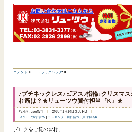
コメント
:
0
トラックバック
:
0
♪プチネックレス♪ピアス♪指輪♪クリスマス
れ筋は？★リューツウ買付担当『K』★
投稿者:
user074l
2018年1月10日 3:38 PM
スタッフおすすめ
|
ランキング
|
新作情報
|
買付担当K
ブログをご覧の皆様、