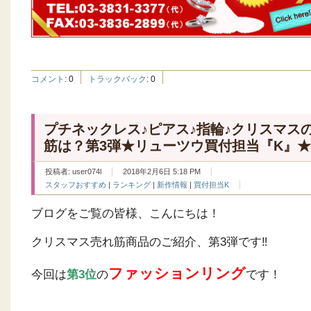
コメント
:
0
トラックバック
:
0
プチネックレス♪ピアス♪指輪♪クリスマス
筋は？第3弾★リューツウ買付担当『K』★
投稿者:
user074l
2018年2月6日 5:18 PM
スタッフおすすめ
|
ランキング
|
新作情報
|
買付担当K
ブログをご覧の皆様、こんにちは！
クリスマス売れ筋商品のご紹介、第3弾です‼
ファッションリング
今回は
第3位
の
です！