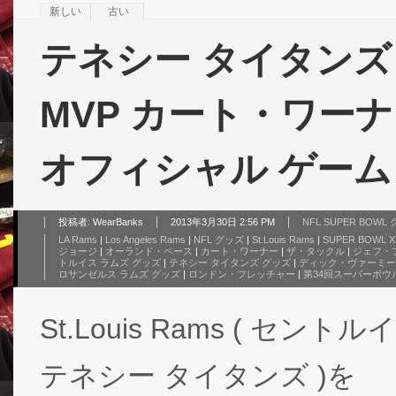
新しい
古い
テネシー タイタンズ
MVP カート・ワー
オフィシャル ゲーム
投稿者:
WearBanks
2013年3月30日 2:56 PM
NFL SUPER BOW
LA Rams
|
Los Angeles Rams
|
NFL グッズ
|
St.Louis Rams
|
SUPER BOWL X
ジョージ
|
オーランド・ペース
|
カート・ワーナー
|
ザ・タックル
|
ジェフ・
トルイス ラムズ グッズ
|
テネシー タイタンズ グッズ
|
ディック・ヴァーミー
ロサンゼルス ラムズ グッズ
|
ロンドン・フレッチャー
|
第34回スーパーボウ
St.Louis Rams ( セントルイス
テネシー タイタンズ )を