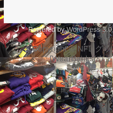
Powered by
WordPress 3.0
Copyright © NF
[WearBanks(ウェ