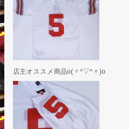
店主オススメ商品o(〃^▽^〃)o