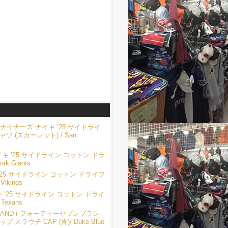
ブ
イナーズ ナイキ ’25 サイドライ
 (スカーレット) / San
 ’25 サイドライン コットン ドラ
k Giants
25 サイドライン コットン ドライフ
ikings
’25 サイドライン コットン ドライ
Texans
RAND ( フォーティーセブンブラン
 スラウチ CAP (青)/ Duke Blue