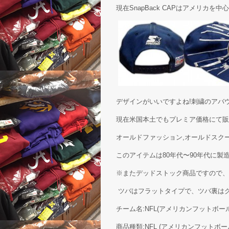
現在SnapBack CAPはアメリカを
デザインがいいですよね!刺繍のアバ
現在米国本土でもプレミア価格にて販
オールドファッション,オールドスク
このアイテムは80年代〜90年代に
※またデッドストック商品ですので、
ツバはフラットタイプで、ツバ裏はグレ
チーム名:NFL(アメリカンフットボール) S
商品種類:NFL (アメリカンフットボール ) De