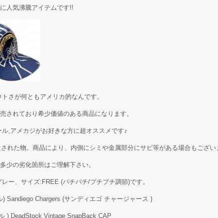
中心に人気沸騰アイテムです!!
ウトさが何ともアメリカ的なんです。
売されており希少価値のある商品になります。
ール,アメカジがお好きな方に超オススメです♪
製造された物。商品により、内側にシミや金属部分にサビ等がある場合もござい
多少の劣化箇所はご理解下さい。
ー、サイズ:FREE (パチパチ/プチプチ調節)です。
andiego Chargers (サンディエゴ チャージャース )
adStock Vintage SnapBack CAP