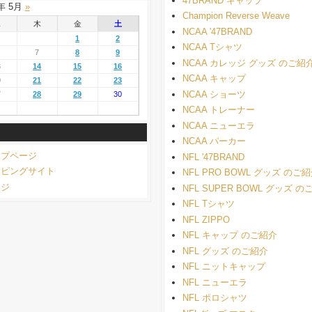
47BRAND キャップ
 年 5月
»
Champion Reverse Weave
水
木
金
土
NCAA '47BRAND
1
2
NCAA Tシャツ
7
8
9
NCAA カレッジ グッズ のご紹
3
14
15
16
NCAA キャップ
0
21
22
23
NCAA ショーツ
7
28
29
30
NCAA トレーナー
NCAA ニューエラ
NCAA パーカー
ップページ
NFL '47BRAND
ッピングサイト
NFL PRO BOWL グッズ のご
ージ
NFL SUPER BOWL グッズ 
NFL Tシャツ
NFL ZIPPO
NFL キャップ のご紹介
NFL グッズ のご紹介
NFL ニットキャップ
NFL ニューエラ
NFL ポロシャツ