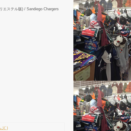
版) / Sandiego Chargers
ズ )