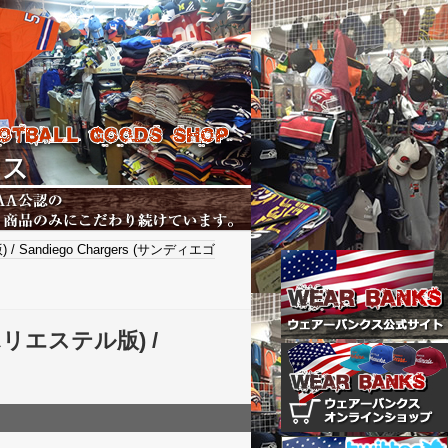
andiego Chargers (サンディエゴ
リエステル版) /