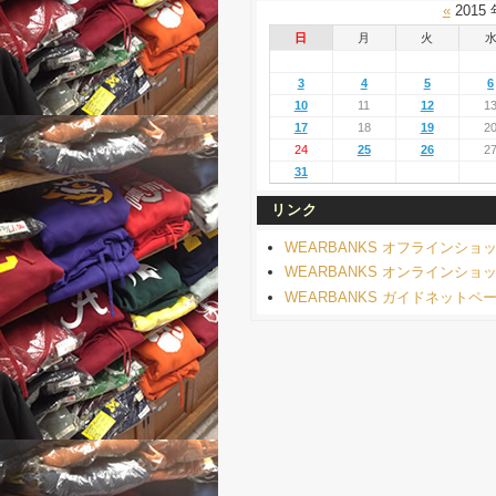
«
2015
日
月
火
3
4
5
6
10
11
12
1
17
18
19
2
24
25
26
2
31
リンク
WEARBANKS オフラインショ
WEARBANKS オンラインショ
WEARBANKS ガイドネットペ