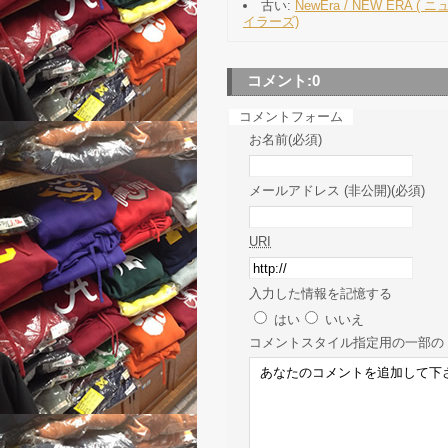
古い:
NewEra / NEW ERA ( 
イラーズ)
コメント:
0
コメントフォーム
お名前(必須)
メールアドレス (非公開)(必須)
URI
入力した情報を記憶する
はい
いいえ
コメント
スタイル指定用の一部の