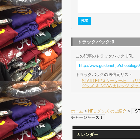
トラックバック:
0
この記事のトラックバック URL
http://www.guidenet.jp/shopblog
トラックバックの送信元リスト
STARTER/スターター社 コリジョ
グッズ ＆ NCAA カレッジ グッズ
ホーム
>
NFL グッズ のご紹介
>
S
チャージャース )
カレンダー