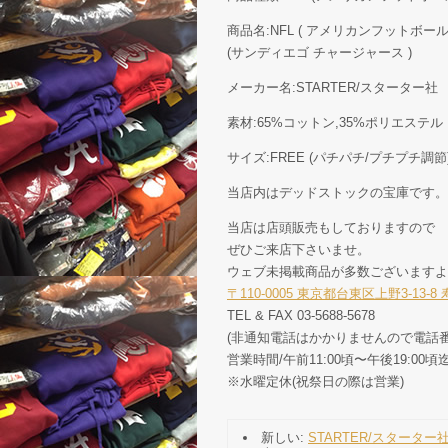
商品名:NFL ( アメリカンフットボール )
(サンディエゴ チャージャース )
メーカー名:STARTER/スターター社
素材:65%コットン,35%ポリエステル
サイズ:FREE (パチパチ/プチプチ調節
当店内はデッドストックの宝庫です。
当店は店頭販売もしておりますので
ぜひご来店下さいませ。
ウェブ未掲載商品が多数ございますよ
〒110-0005 東京都台東区上野3-13-
TEL & FAX 03-5688-5678
(非通知電話はかかりませんので電話番
営業時間/午前11:00頃〜午後19:00頃
※水曜定休(祝祭日の際は営業)
新しい:
STARTER/スターター社 