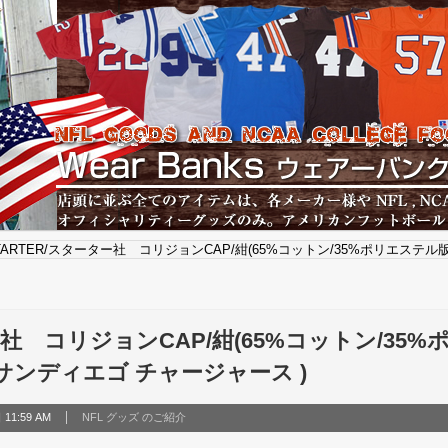
TARTER/スターター社 コリジョンCAP/紺(65%コットン/35%ポリエステル版) / S
ー社 コリジョンCAP/紺(65%コットン/35%ポ
ers (サンディエゴ チャージャース )
11:59 AM
NFL グッズ のご紹介