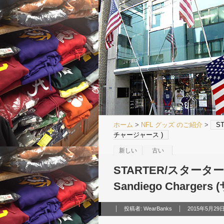
ホーム
>
NFL グッズ のご紹介
>
S
チャージャース )
新しい
古い
STARTER/スタータ
Sandiego Charg
投稿者:
WearBanks
2015年5月29日 