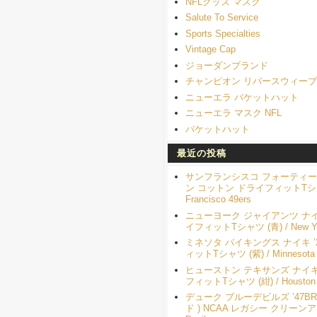
NFLグッズ マスク
Salute To Service
Sports Specialties
Vintage Cap
ジョーダンブランド
チャンピオン リバースウィー
ニューエラ バケットハット
ニューエラ マスク NFL
バケットハット
最近の投稿
サンフランシスコ フォーティーナ
ン コットン ドライフィットTシャツ
Francisco 49ers
ニューヨーク ジャイアンツ ナイキ
イフィットTシャツ (青) / New Yor
ミネソタ バイキングス ナイキ ’
ィットTシャツ (紫) / Minnesota V
ヒューストン テキサンズ ナイキ 
フィットTシャツ (紺) / Houston 
デューク ブルーデビルズ ’47B
ド ) NCAA レガシー クリーンアップ