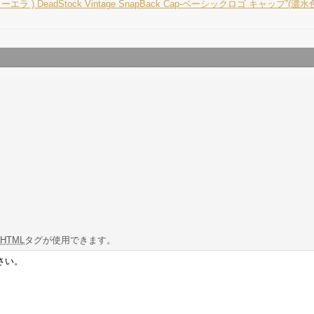
ニューエラ ) DeadStock Vintage SnapBack Cap-ベーシックロゴ キャップ”(濃水色
HTML
タグが使用できます。