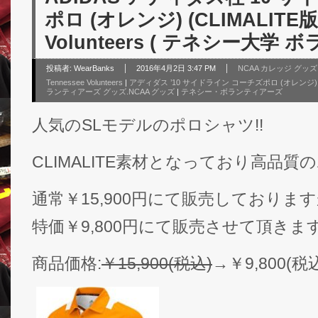
ポロ (オレンジ) (CLIMALITE版) 
Volunteers ( テネシー大学
投稿者:
WearBanks
2016年4月2日 3:47 PM
NCAA カレッジ グッ
Tennessee Volunteers
|
アディダス ’10 サイドライン コーチズポロ (オレンジ) (C
ランティアーズ グッズ.NCAA グッズ
|
テネシー・ボランティアーズ
人気のSLモデルのポロシャツ!!
CLIMALITE素材となっており高品質
通常￥15,900円にて販売しておりま
特価￥9,800円にて販売させて頂きま
商品価格:
￥15,900(税込)
→￥9,800(税