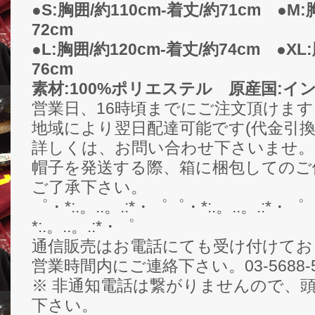
●S:胸囲/約110cm-着丈/約71cm ●M:
72cm
●L:胸囲/約120cm-着丈/約74cm ●XL
76cm
素材:100%ポリエステル 原産国:イ
営業日、16時頃までにご注文頂けま
地域により翌日配達可能です(代金引換
詳しくは、お問い合わせ下さいませ。
帽子を発送する際、箱に梱包してのご
ご了承下さい。
゜・*:.。..。.:*・゜゜・*:.。..。.:*・゜
*:.。..。.:*・゜
通信販売はお電話にても受け付けてお
営業時間内にご連絡下さい。03-5688-5
※ 非通知電話は繋がりませんので、頭
下さい。