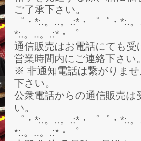
ご了承下さい。
゜・*:.。..。.:*・゜゜・*:.。
*:.。..。.:*・゜
通信販売はお電話にても受
営業時間内にご連絡下さい。03-
※ 非通知電話は繋がりませ
下さい。
公衆電話からの通信販売は
い。
゜・*:.。..。.:*・゜゜・*:.。
*:.。..。.:*・゜