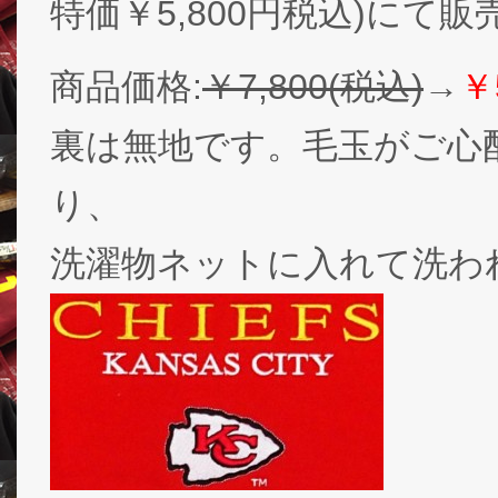
特価￥5,800円税込)にて
商品価格:
￥7,800(税込)
→
￥
裏は無地です。毛玉がご心
り、
洗濯物ネットに入れて洗わ