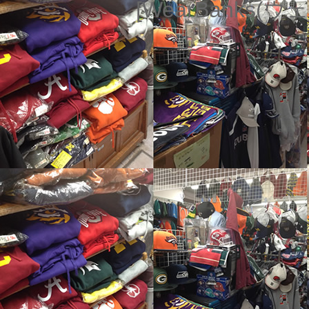
[WearBanks(ウェ