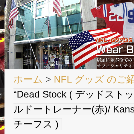
ホーム
>
NFL グッズ のご
“Dead Stock ( デッド
ルドートレーナー(赤)/ Kansa
チーフス )