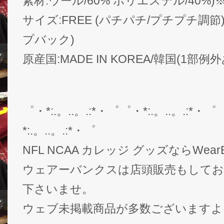
素材:ウール/60% ポリエステル/40%
サイズ:FREE (パチパチ/プチプチ調節)
プバック)
原産国:MADE IN KOREA/韓国(1部例
゜・*:.。..。.:*・゜゜・*:.。..。.:*・゜
*:.。..。.:*・゜
NFL NCAA カレッジ グッズならWear
ウェアーバンクスは店頭販売もして
下さいませ。
ウェブ未掲載商品が多数ございますよ