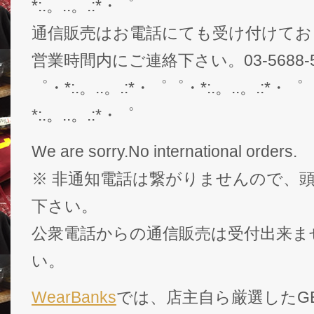
*:.。..。.:*・゜
通信販売はお電話にても受け付けてお
営業時間内にご連絡下さい。03-5688-5
゜・*:.。..。.:*・゜゜・*:.。..。.:*・゜
*:.。..。.:*・゜
We are sorry.No international orders.
※ 非通知電話は繋がりませんので、頭
下さい。
公衆電話からの通信販売は受付出来ま
い。
WearBanks
では、店主自ら厳選したGEK