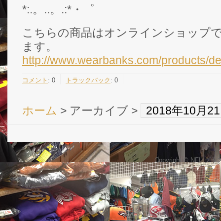
*:.。..。.:*・゜
こちらの商品はオンラインショップ
ます。
http://www.wearbanks.com/products/de
コメント
:
0
トラックバック
:
0
ホーム
> アーカイブ >
2018年10月
Copyright © NFL 