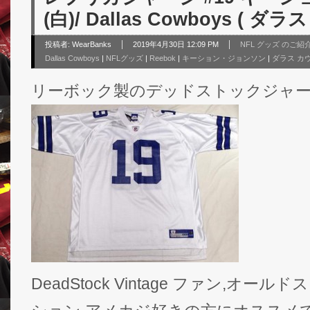
(白)/ Dallas Cowboys ( 
投稿者:
WearBanks
2019年4月30日 12:09 PM
NFL グッズ のご紹
Dallas Cowboys
|
NFLグッズ
|
Reebok
|
キーション・ジョンソン
|
ダラス カ
リーボック製のデッドストックジャ
DeadStock Vintage ファン,オ