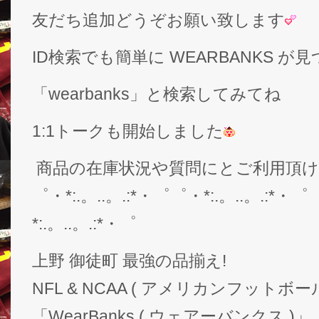
友だち追加どうぞお願い致します
ID検索でも簡単に WEARBANKS 
「wearbanks」と検索してみてね
1:1トークも開始しました
商品の在庫状況や質問にとご利用頂
゜・*:.。..。.:*・゜゜・*:.。..。.:*・゜
*:.。..。.:*・゜
上野 御徒町 最強の品揃え!
NFL & NCAA ( アメリカンフットボー
「WearBanks ( ウェアーバンクス )」