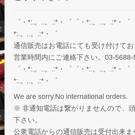
゜・*:.。..。.:*・゜゜・*:.。..。.:*・゜
*:.。..。.:*・゜
通信販売はお電話にても受け付けてお
営業時間内にご連絡下さい。03-5688-5
゜・*:.。..。.:*・゜゜・*:.。..。.:*・゜
*:.。..。.:*・゜
We are sorry.No international orders.
※ 非通知電話は繋がりませんので、頭
下さい。
公衆電話からの通信販売は受付出来ま