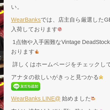
い。
WearBanks
では、店主自ら厳選したGEK
入荷しております
1点物や入手困難なVintage DeadS
おります
詳しくはホームページをチェックし
アナタの欲しいがきっと見つかる
WearBanks LINE@
始めました