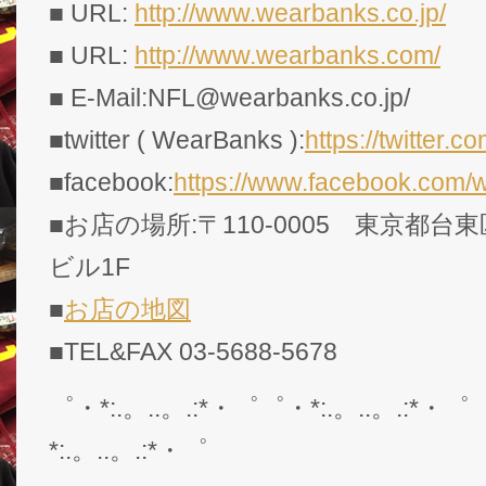
■ URL:
http://www.wearbanks.co.jp/
■ URL:
http://www.wearbanks.com/
■ E-Mail:NFL@wearbanks.co.jp/
■twitter ( WearBanks ):
https://twitte
■facebook:
https://www.facebook.com/
■お店の場所:〒110-0005 東京都台東
ビル1F
■
お店の地図
■TEL&FAX 03-5688-5678
゜・*:.。..。.:*・゜゜・*:.。..。.:*・゜
*:.。..。.:*・゜