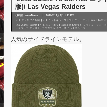
版)/ Las Vegas Raiders
投稿者:
WearBanks
2020年12月7日 1:11 PM
NFL グッズ のご紹介
|
NFL ニットキャップ
|
NFL ニューエラ
|
Salute To Serv
Las Vegas Raiders
|
NFL ニューエラ
|
Salute To Service
|
ジョシュ・ジェイコ
レイダース グッズ
|
ラスベガス レイダース ニットキャップ
人気のサイドラインモデル。