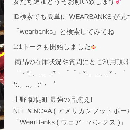
友だち追加どうぞお願い致します
ID検索でも簡単に WEARBANKS 
「wearbanks」と検索してみてね
1:1トークも開始しました
商品の在庫状況や質問にとご利用頂
゜・*:.。..。.:*・゜゜・*:.。..。.:*・゜
*:.。..。.:*・゜
上野 御徒町 最強の品揃え!
NFL & NCAA ( アメリカンフットボー
「WearBanks ( ウェアーバンクス )」