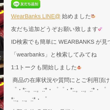
WearBanks LINE@
始めました
友だち追加どうぞお願い致します
ID検索でも簡単に WEARBANKS 
「wearbanks」と検索してみてね
1:1トークも開始しました
商品の在庫状況や質問にとご利用頂
゜・*:.。..。.:*・゜゜・*:.。..。.:*・゜
*:.。..。.:*・゜