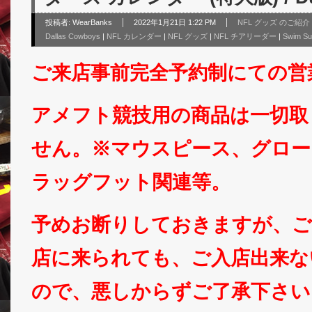
投稿者:
WearBanks
2022年1月21日 1:22 PM
NFL グッズ のご紹介
Dallas Cowboys
|
NFL カレンダー
|
NFL グッズ
|
NFL チアリーダー
|
Swim Sui
ご来店事前完全予約制にての営
アメフト競技用の商品は一切取
せん。※マウスピース、グロー
ラッグフット関連等。
予めお断りしておきますが、ご
店に来られても、ご入店出来な
ので、悪しからずご了承下さい