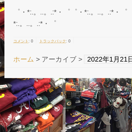
゜・*:.。..。.:*・゜゜・*:.。..。.:*・゜
*:.。..。.:*・゜
コメント
:
0
トラックバック
:
0
ホーム
> アーカイブ >
2022年1月2
Copyright © NFL 