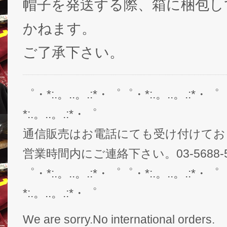
帽子を発送する際、箱に梱包し
かねます。
ご了承下さい。
゜・*:.。..。.:*・゜゜・*:.。..。.:*・゜
*:.。..。.:*・゜
通信販売はお電話にても受け付けてお
営業時間内にご連絡下さい。03-5688-5
゜・*:.。..。.:*・゜゜・*:.。..。.:*・゜
*:.。..。.:*・゜
We are sorry.No international orders.