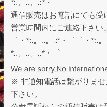
*:.。..。.:*・゜
通信販売はお電話にても受
営業時間内にご連絡下さい。03-
゜・*:.。..。.:*・゜゜・*:.。
*:.。..。.:*・゜
We are sorry.No internationa
※ 非通知電話は繋がりませ
下さい。
公衆電話からの通信販売は