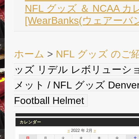
NFL グッズ ＆ NCAA 
[WearBanks(ウェアーバ
ホーム
>
NFL グッズ のご
ッズ リデル レボリューシ
メット / NFL グッズ Denver Br
Football Helmet
カレンダー
«
2022 年 2月
»
日
月
火
水
木
金
土