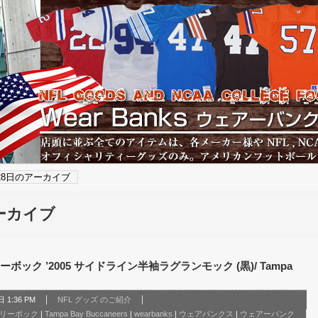
月28日のアーカイブ
アーカイブ
ック ’2005 サイドライン半袖ラグランモック (黒)/ Tampa
 1:36 PM
NFL グッズ のご紹介
L リーボック
|
Tampa Bay Buccaneers
|
wearbanks
|
ウェアバンクス
|
ウェアーバンク