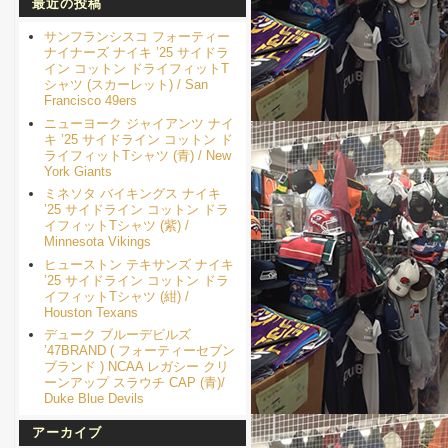
最近の投稿
サンフランシスコ フォーティー
ナイナーズ ナイキ ’25 サイドラ
イン コットン ドライフィットT
シャツ (スカーレット) / San
Francisco 49ers
ニューヨーク ジャイアンツ ナイ
キ ’25 サイドライン コットン ド
ライフィットTシャツ (青) / New
York Giants
ミネソタ バイキングス ナイキ
’25 サイドライン コットン ドラ
イフィットTシャツ (紫) /
Minnesota Vikings
ヒューストン テキサンズ ナイキ
’25 サイドライン コットン ドラ
イフィットTシャツ (紺) /
Houston Texans
デューク ブルーデビルズ
’47BRAND ( フォーティーセブン
ブランド ) NCAA レガシー クリ
ーンアップ スラウチ CAP (青)/
Duke Blue Devils
アーカイブ