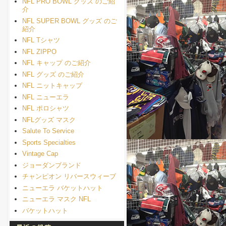
NFL PRO BOWL グッズ のご紹
介
NFL SUPER BOWL グッズ のご
紹介
NFL Tシャツ
NFL ZIPPO
NFL キャップ のご紹介
NFL グッズ のご紹介
NFL ニットキャップ
NFL ニューエラ
NFL ポロシャツ
NFLグッズ マスク
Salute To Service
Sports Specialties
Vintage Cap
ジョーダンブランド
チャンピオン リバースウィーブ
ニューエラ バケットハット
ニューエラ マスク NFL
バケットハット