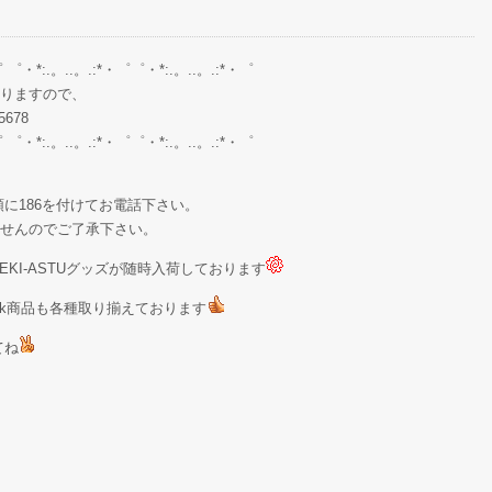
゜ ゜・*:.。..。.:*・゜゜・*:.。..。.:*・゜
りますので、
678
゜ ゜・*:.。..。.:*・゜゜・*:.。..。.:*・゜
に186を付けてお電話下さい。
せんのでご了承下さい。
KI-ASTUグッズが随時入荷しております
Stock商品も各種取り揃えております
てね