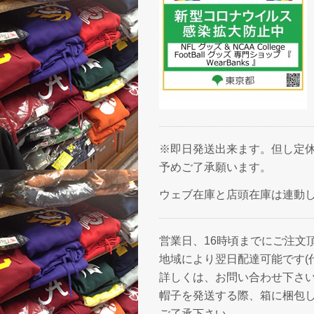
※即日発送出来ます。但し定休
予めご了承願います。
ウェブ在庫と店頭在庫は連動
営業日、16時頃までにご注文
地域により翌日配達可能です(
詳しくは、お問い合わせ下さ
帽子を発送する際、箱に梱包
ご了承下さい。