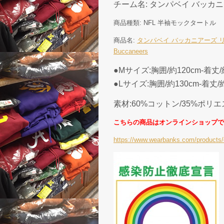
チーム名: タンパベイ バッカニアーズ (
商品種類: NFL 半袖モックタートル
商品名:
タンパベイ バッカニアーズ リーボ
Buccaneers
●Mサイズ:胸囲/約120cm-着丈/
●Lサイズ:胸囲/約130cm-着丈/約
素材:60%コットン/35%ポリ
こちらの商品はオンラインショップで
https://www.wearbanks.com/products/