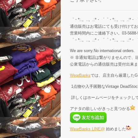
゜・*:.。..。.:*・゜゜・*:.。..。.:*・
通信販売はお電話にても受け付けてお
営業時間内にご連絡下さい。03-5688-5
゜・*:.。..。.:*・゜゜・*:.。..。.:*・
We are sorry.No international orders.
※ 非通知電話は繋がりませんので、頭
公衆電話からの通信販売は受付出来ま
WearBanks
では、店主自ら厳選したGE
1点物や入手困難なVintage Dead
詳しくはホームページをチェックし
アナタの欲しいがきっと見つかる
WearBanks LINE@
始めました