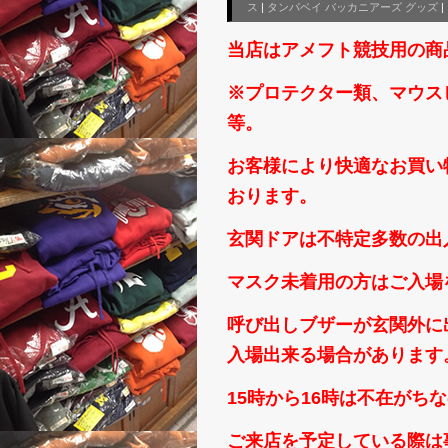
ス
|
タンパベイ バッカニアーズ グッズ
|
当店はアメフト競技用の商
※プロテクター類、マウス
等。
お客様により快適なお買い
おります。
玄関ドアは不特定多数の出
マスク未着用の方はご入場
呼び出しブザーが玄関外に
入場出来る場合があります
15時から16時は不在がち
ご来店を予定している際は事