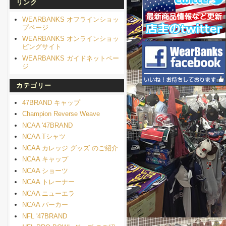
リンク
WEARBANKS オフラインショッ
プページ
WEARBANKS オンラインショッ
ピングサイト
WEARBANKS ガイドネットペー
ジ
カテゴリー
47BRAND キャップ
Champion Reverse Weave
NCAA '47BRAND
NCAA Tシャツ
NCAA カレッジ グッズ のご紹介
NCAA キャップ
NCAA ショーツ
NCAA トレーナー
NCAA ニューエラ
NCAA パーカー
NFL '47BRAND