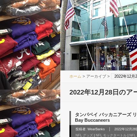
ホーム
> アーカイブ >
2022年12
2022年12月28日の
タンパベイ バッカニアーズ リーボ
Bay Buccaneers
投稿者:
WearBanks
2022年12月28日
NFL グッズ
|
NFL モックタートル
|
NF