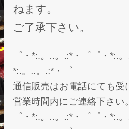
ねます。
ご了承下さい。
゜・*:.。..。.:*・゜゜・*:.。
*:.。..。.:*・゜
通信販売はお電話にても受
営業時間内にご連絡下さい。03-
゜・*:.。..。.:*・゜゜・*:.。