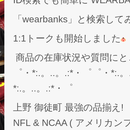
「wearbanks」と検索し
1:1トークも開始しました
商品の在庫状況や質問にと
゜・*:.。..。.:*・゜゜・*:.。
*:.。..。.:*・゜
上野 御徒町 最強の品揃え!
NFL & NCAA ( アメリ