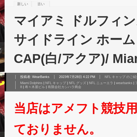
新しい
古い
マイアミ ドルフィンズ 
サイドライン ホーム ツー
CAP(白/アクア)/ Miam
投稿者:
WearBanks
2023年7月28日 4:22 PM
NFL キャップ のご
Miami Dolphins
|
NFL キャップ
|
NFL グッズ
|
NFL ニューエラ
|
wearbanks
|
8
|
寿々木屋ビル
|
有限会社カシハラ商会
当店はアメフト競技
ておりません。