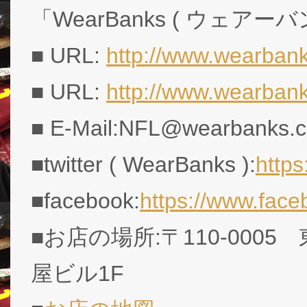
「WearBanks ( ウェアー
■ URL:
http://www.wearbank
■ URL:
http://www.wearban
■ E-Mail:NFL@wearbanks.co
■twitter ( WearBanks ):
http
■facebook:
https://www.fac
■お店の場所:〒110-0005
屋ビル1F