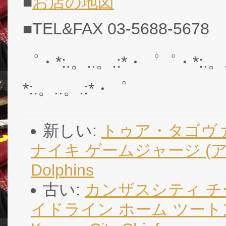
■
お店の地図
■TEL&FAX 03-5688-5678
゜・*:.。..。.:*・゜゜・*:.。
*:.。..。.:*・゜
新しい:
トゥア・タゴヴァ
ナイキ ゲームジャージ (アクア)/
Dolphins
古い:
カンザスシティ チーフ
イドライン ホーム ツートン 39 