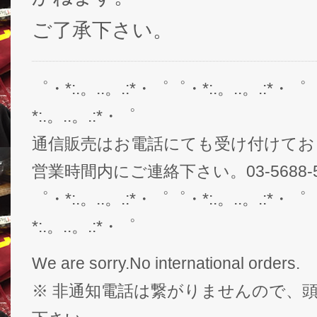
ご了承下さい。
゜・*:.。..。.:*・゜゜・*:.。..。.:*・゜
*:.。..。.:*・゜
通信販売はお電話にても受け付けてお
営業時間内にご連絡下さい。03-5688-5
゜・*:.。..。.:*・゜゜・*:.。..。.:*・゜
*:.。..。.:*・゜
We are sorry.No international orders.
※ 非通知電話は繋がりませんので、頭