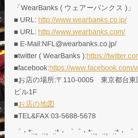
「WearBanks ( ウェアーバンクス )」
■ URL:
http://www.wearbanks.co.jp/
■ URL:
http://www.wearbanks.com/
■ E-Mail:NFL@wearbanks.co.jp/
■twitter ( WearBanks ):
https://twitte
■facebook:
https://www.facebook.com/
■お店の場所:〒110-0005 東京都台東
ビル1F
■
お店の地図
■TEL&FAX 03-5688-5678
゜・*:.。..。.:*・゜゜・*:.。..。.:*・゜