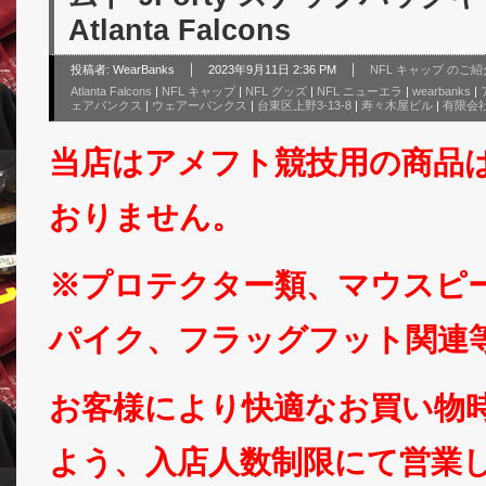
Atlanta Falcons
投稿者:
WearBanks
2023年9月11日 2:36 PM
NFL キャップ のご紹
Atlanta Falcons
|
NFL キャップ
|
NFL グッズ
|
NFL ニューエラ
|
wearbanks
|
ェアバンクス
|
ウェアーバンクス
|
台東区上野3-13-8
|
寿々木屋ビル
|
有限会
当店はアメフト競技用の商品
おりません。
※プロテクター類、マウスピ
パイク、フラッグフット関連
お客様により快適なお買い物
よう、入店人数制限にて営業