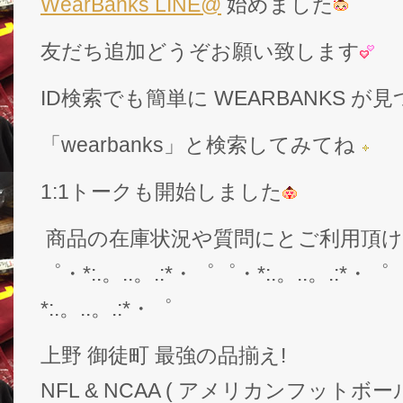
WearBanks LINE@
始めました
友だち追加どうぞお願い致します
ID検索でも簡単に WEARBANKS 
「wearbanks」と検索してみてね
1:1トークも開始しました
商品の在庫状況や質問にとご利用頂
゜・*:.。..。.:*・゜゜・*:.。..。.:*・゜
*:.。..。.:*・゜
上野 御徒町 最強の品揃え!
NFL & NCAA ( アメリカンフットボー