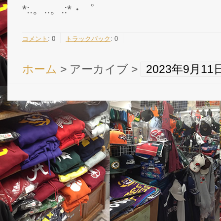
*:.。..。.:*・゜
コメント
:
0
トラックバック
:
0
ホーム
> アーカイブ >
2023年9月1
Copyright © NFL 