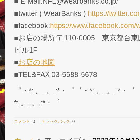
■ E-Mail:NFL@wearbanks.co.jp/
■twitter ( WearBanks ):
https://twitte
■facebook:
https://www.facebook.com/
■お店の場所:〒110-0005 東京都台東
ビル1F
■
お店の地図
■TEL&FAX 03-5688-5678
゜・*:.。..。.:*・゜゜・*:.。..。.:*・゜
*:.。..。.:*・゜
コメント
:
0
トラックバック
:
0