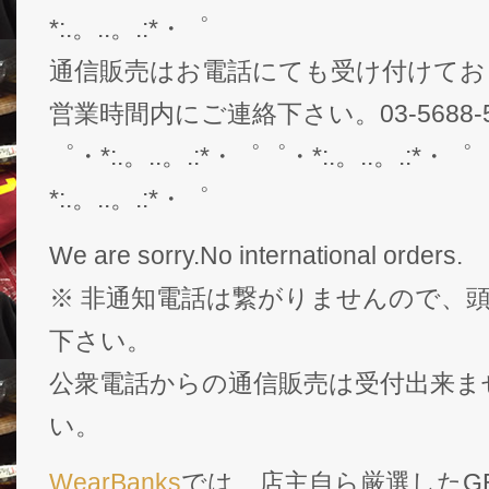
*:.。..。.:*・゜
通信販売はお電話にても受け付けてお
営業時間内にご連絡下さい。03-5688-5
゜・*:.。..。.:*・゜゜・*:.。..。.:*・゜
*:.。..。.:*・゜
We are sorry.No international orders.
※ 非通知電話は繋がりませんので、頭
下さい。
公衆電話からの通信販売は受付出来ま
い。
WearBanks
では、店主自ら厳選したGEK