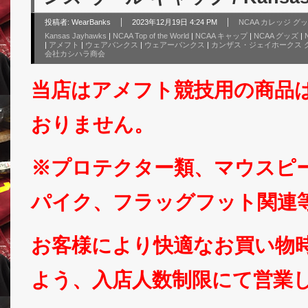
投稿者:
WearBanks
2023年12月19日 4:24 PM
NCAA カレッジ グ
Kansas Jayhawks
|
NCAA Top of the World
|
NCAA キャップ
|
NCAA グッズ
|
|
アメフト
|
ウェアバンクス
|
ウェアーバンクス
|
カンザス・ジェイホークス 
会社カシハラ商会
当店はアメフト競技用の商品
おりません。
※プロテクター類、マウスピ
パイク、フラッグフット関連
お客様により快適なお買い物
よう、入店人数制限にて営業