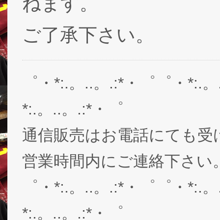
ねます。
ご了承下さい。
゜・*:.。..。.:*・゜゜・*:.。
*:.。..。.:*・゜
通信販売はお電話にても受
営業時間内にご連絡下さい。03-
゜・*:.。..。.:*・゜゜・*:.。
*:.。..。.:*・゜