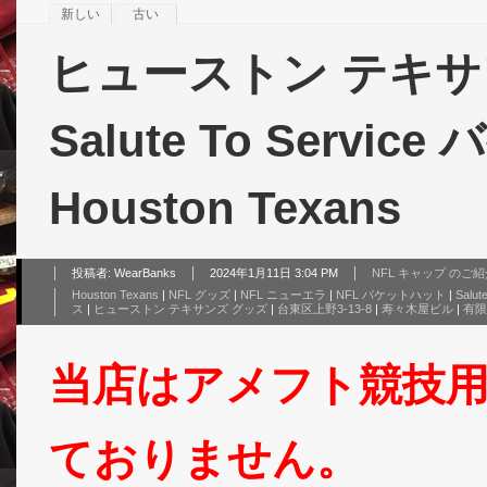
新しい
古い
ヒューストン テキサン
Salute To Servi
Houston Texans
投稿者:
WearBanks
2024年1月11日 3:04 PM
NFL キャップ のご
Houston Texans
|
NFL グッズ
|
NFL ニューエラ
|
NFL バケットハット
|
Salut
ス
|
ヒューストン テキサンズ グッズ
|
台東区上野3-13-8
|
寿々木屋ビル
|
有限
当店はアメフト競技
ておりません。