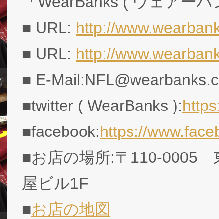
「WearBanks ( ウェアー
■ URL:
http://www.wearbank
■ URL:
http://www.wearban
■ E-Mail:NFL@wearbanks.co
■twitter ( WearBanks ):
http
■facebook:
https://www.fac
■お店の場所:〒110-0005
屋ビル1F
■
お店の地図