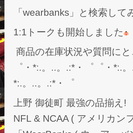
「wearbanks」と検索し
1:1トークも開始しました
商品の在庫状況や質問にと
゜・*:.。..。.:*・゜゜・*:.。
*:.。..。.:*・゜
上野 御徒町 最強の品揃え!
NFL & NCAA ( アメリ