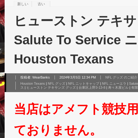
新しい
古い
ヒューストン テキサン
Salute To Servi
Houston Texans
投稿者:
WearBanks
2024年3月5日 12:34 PM
NFL グッズ のご紹介
Houston Texans
|
NFL グッズ
|
NFL ニットキャップ
|
NFL ニューエラ
|
Salut
ス
|
ヒューストン テキサンズ グッズ
|
台東区上野3-13-8
|
寿々木屋ビル
|
有限
当店はアメフト競技
ておりません。