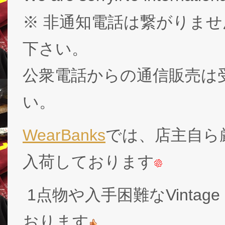
※ 非通知電話は繋がりませ
下さい。
公衆電話からの通信販売は
い。
WearBanks
では、店主自ら厳
入荷しております
1点物や入手困難なVintage
おります