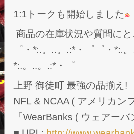
1:1トークも開始しました
商品の在庫状況や質問にと
゜・*:.。..。.:*・゜゜・*:.。
*:.。..。.:*・゜
上野 御徒町 最強の品揃え!
NFL & NCAA ( アメリ
「WearBanks ( ウェアー
■ URL:
http://www.wearbank