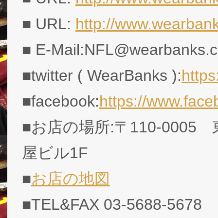
■ URL:
http://www.wearban
■ E-Mail:NFL@wearbanks.co
■twitter ( WearBanks ):
http
■facebook:
https://www.fac
■お店の場所:〒110-0005
屋ビル1F
■
お店の地図
■TEL&FAX 03-5688-5678