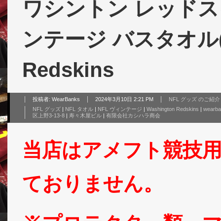
ワシントン レッドス
ンテージ バスタオル(薄手
Redskins
投稿者:
WearBanks
2024年3月10日 2:21 PM
NFL グッズ のご紹介
NFL グッズ
|
NFL タオル
|
NFL ヴィンテージ
|
Washington Redskins
|
wearba
区上野3-13-8
|
寿々木屋ビル
|
有限会社カシハラ商会
当店はアメフト競技
ておりません。