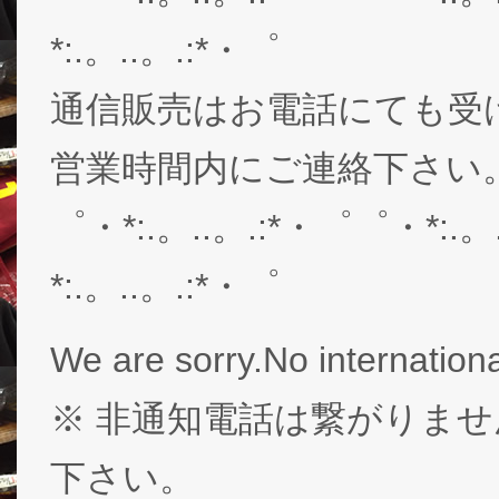
*:.。..。.:*・゜
通信販売はお電話にても受
営業時間内にご連絡下さい。03-
゜・*:.。..。.:*・゜゜・*:.。
*:.。..。.:*・゜
We are sorry.No internationa
※ 非通知電話は繋がりませ
下さい。