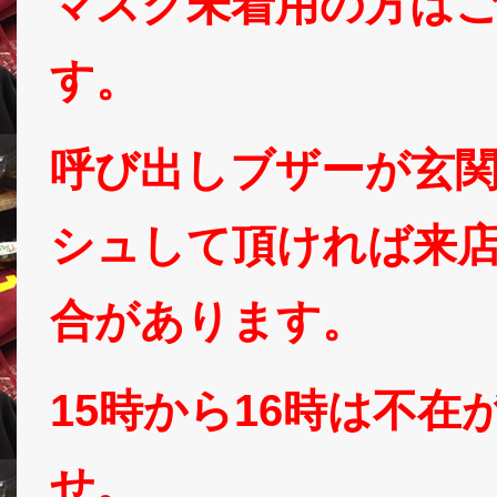
マスク未着用の方は
す。
呼び出しブザーが玄
シュして頂ければ来
合があります。
15時から16時は不
せ。