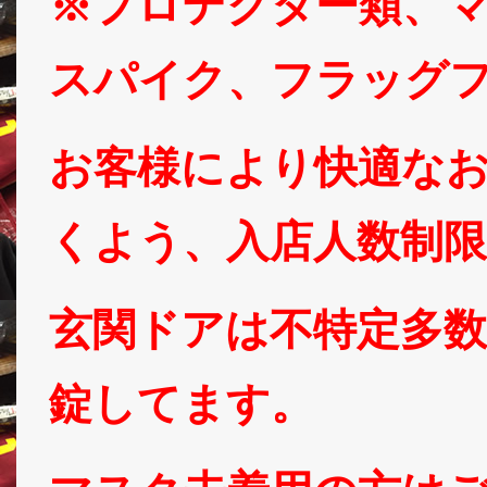
※プロテクター類、
スパイク、フラッグ
お客様により快適な
くよう、入店人数制
玄関ドアは不特定多
錠してます。