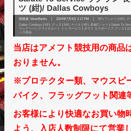
ツ (紺)/ Dallas Cowboys
投稿者:
WearBanks
2024年7月4日 2:17 PM
NFL Tシャツ
|
NFL 
Dallas Cowboys
|
NFL グッズ
|
NFL ナイキ
|
NFL 長袖Tシャツ
|
Salute To Ser
ウェアーバンクス
|
サルート トゥ サービス
|
ダラス カウボーイズ グッズ
|
台
ハラ商会
当店はアメフト競技用の商品
おりません。
※プロテクター類、マウスピ
パイク、フラッグフット関連
お客様により快適なお買い物
よう、入店人数制限にて営業