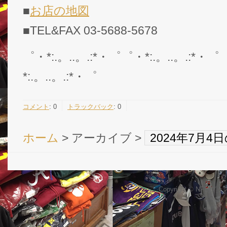
■
お店の地図
■TEL&FAX 03-5688-5678
゜・*:.。..。.:*・゜゜・*:.。..。.:*・゜
*:.。..。.:*・゜
コメント
:
0
トラックバック
:
0
ホーム
> アーカイブ >
2024年7月
Copyright © NFL 