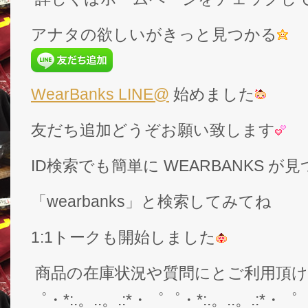
アナタの欲しいがきっと見つかる
WearBanks LINE@
始めました
友だち追加どうぞお願い致します
ID検索でも簡単に WEARBANKS 
「wearbanks」と検索してみてね
1:1トークも開始しました
商品の在庫状況や質問にとご利用頂
゜・*:.。..。.:*・゜゜・*:.。..。.:*・゜