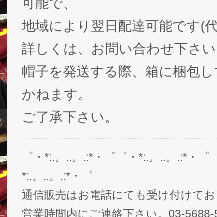
可能で、
地域により翌日配達可能です(代
詳しくは、お問い合わせ下さい
帽子を発送する際、箱に梱包し
かねます。
ご了承下さい。
゜・*:.。..。.:*・゜゜・*:.。..。.:*・゜
*:.。..。.:*・゜
通信販売はお電話にても受け付けてお
営業時間内にご連絡下さい。03-5688-5