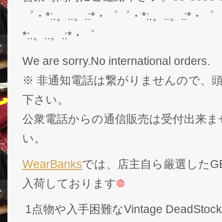
゜・*:.。..。.:*・゜゜・*:.。..。.:*・゜
*:.。..。.:*・゜
We are sorry.No international orders.
※ 非通知電話は繋がりませんので、頭
下さい。
公衆電話からの通信販売は受付出来ま
い。
WearBanks
では、店主自ら厳選したGEK
入荷しております
1点物や入手困難なVintage DeadS