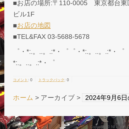
■お店の場所:〒110-0005 東京都台東
ビル1F
■
お店の地図
■TEL&FAX 03-5688-5678
゜・*:.。..。.:*・゜゜・*:.。..。.:*・゜
*:.。..。.:*・゜
コメント
:
0
トラックバック
:
0
ホーム
> アーカイブ >
2024年9月
Copyright © NFL 