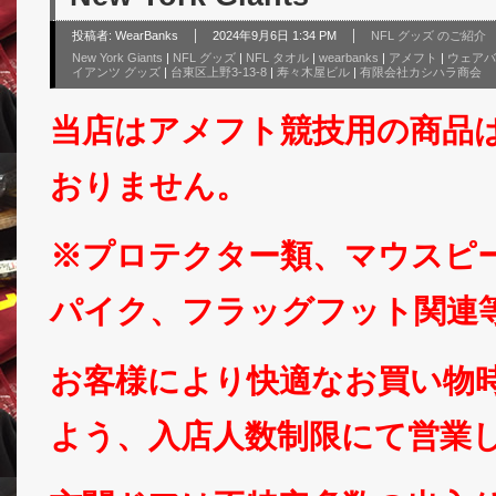
投稿者:
WearBanks
2024年9月6日 1:34 PM
NFL グッズ のご紹介
New York Giants
|
NFL グッズ
|
NFL タオル
|
wearbanks
|
アメフト
|
ウェアバ
イアンツ グッズ
|
台東区上野3-13-8
|
寿々木屋ビル
|
有限会社カシハラ商会
当店はアメフト競技用の商品
おりません。
※プロテクター類、マウスピ
パイク、フラッグフット関連
お客様により快適なお買い物
よう、入店人数制限にて営業