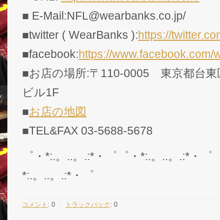
■ E-Mail:NFL@wearbanks.co.jp/
■twitter ( WearBanks ):
https://twitte
■facebook:
https://www.facebook.com/
■お店の場所:〒110-0005 東京都台東
ビル1F
■
お店の地図
■TEL&FAX 03-5688-5678
゜・*:.。..。.:*・゜゜・*:.。..。.:*・゜
*:.。..。.:*・゜
コメント
:
0
トラックバック
:
0