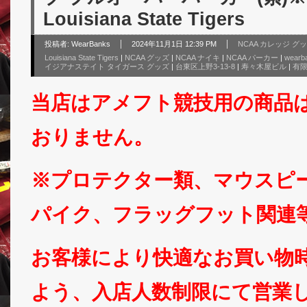
Louisiana State Tigers
投稿者:
WearBanks
2024年11月1日 12:39 PM
NCAA カレッジ グ
Louisiana State Tigers
|
NCAA グッズ
|
NCAA ナイキ
|
NCAA パーカー
|
wearb
イジアナステイト タイガース グッズ
|
台東区上野3-13-8
|
寿々木屋ビル
|
有
当店はアメフト競技用の商品
おりません。
※プロテクター類、マウスピ
パイク、フラッグフット関連
お客様により快適なお買い物
よう、入店人数制限にて営業