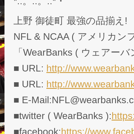
*:.。..。.:*・゜
上野 御徒町 最強の品揃え!
NFL & NCAA ( アメリ
「WearBanks ( ウェアー
■ URL:
http://www.wearbank
■ URL:
http://www.wearban
■ E-Mail:NFL@wearbanks.co
■twitter ( WearBanks ):
http
■facebook:
https://www.fac