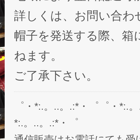
詳しくは、お問い合わ
帽子を発送する際、箱
ねます。
ご了承下さい。
゜・*:.。..。.:*・゜゜・*:.。
*:.。..。.:*・゜
通信販売はお電話にても受