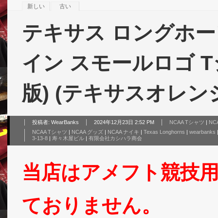
新しい
古い
テキサス ロングホーン
イン スモールロゴ 
版) (テキサスオレンジ)/
投稿者:
WearBanks
2024年12月23日 2:52 PM
NCAA Tシャツ
|
NC
NCAA Tシャツ
|
NCAA グッズ
|
NCAA ナイキ
|
Texas Longhorns
|
wearbanks
3-13-8
|
寿々木屋ビル
|
有限会社カシハラ商会
当店はアメフト競技
ておりません。