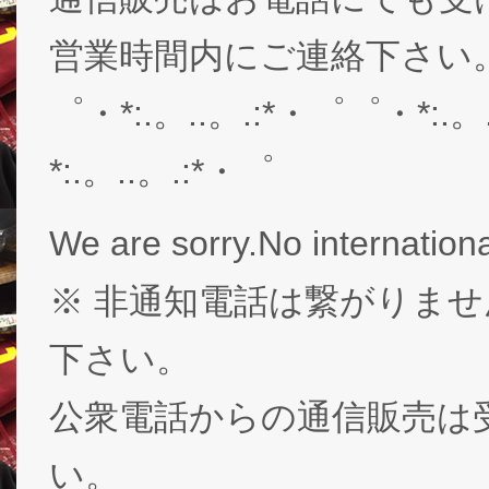
営業時間内にご連絡下さい。03-
゜・*:.。..。.:*・゜゜・*:.。
*:.。..。.:*・゜
We are sorry.No internationa
※ 非通知電話は繋がりませ
下さい。
公衆電話からの通信販売は
い。