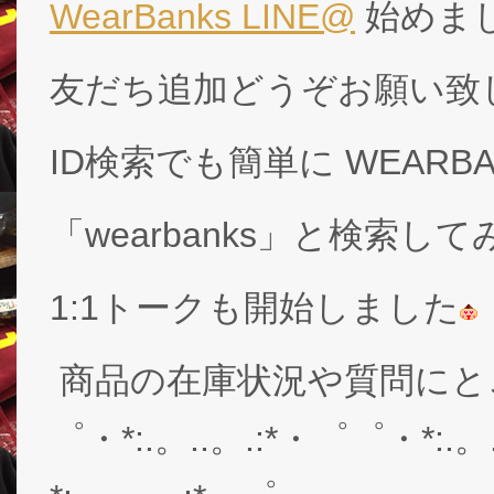
WearBanks LINE@
始めま
友だち追加どうぞお願い致
ID検索でも簡単に WEARB
「wearbanks」と検索し
1:1トークも開始しました
商品の在庫状況や質問にと
゜・*:.。..。.:*・゜゜・*:.。