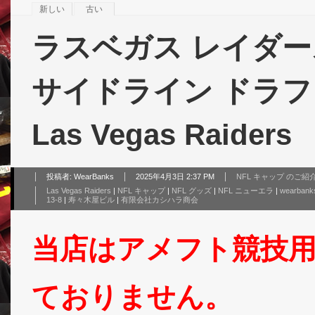
新しい
古い
ラスベガス レイダース 
サイドライン ドラフト 39
Las Vegas Raiders
投稿者:
WearBanks
2025年4月3日 2:37 PM
NFL キャップ のご紹
Las Vegas Raiders
|
NFL キャップ
|
NFL グッズ
|
NFL ニューエラ
|
wearbank
13-8
|
寿々木屋ビル
|
有限会社カシハラ商会
当店はアメフト競技
ておりません。