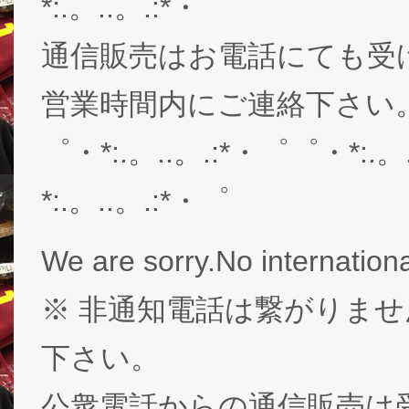
*:.。..。.:*・゜
通信販売はお電話にても受
営業時間内にご連絡下さい。03-
゜・*:.。..。.:*・゜゜・*:.。
*:.。..。.:*・゜
We are sorry.No internationa
※ 非通知電話は繋がりませ
下さい。
公衆電話からの通信販売は