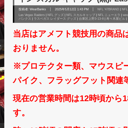
投稿者:
WearBanks
2025年5月12日 1:43 PM
NFL '47BRAND
|
NF
Las Vegas Raiders
|
NFL グッズ
|
NFL スカルキャップ
|
NFL ニューエラ
|
wea
バンクス
|
ラスベガス レイダース グッズ
|
台東区上野3-13-8
|
寿々木屋ビル
|
当店はアメフト競技用の商品
おりません。
※プロテクター類、マウスピ
パイク、フラッグフット関連
現在の営業時間は12時頃から
す。