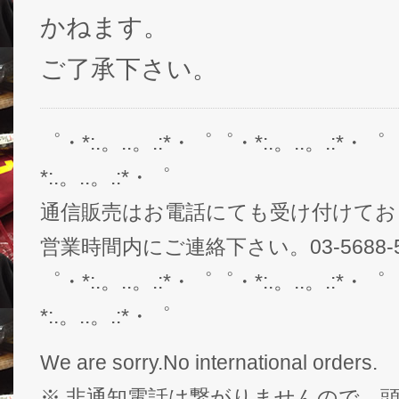
かねます。
ご了承下さい。
゜・*:.。..。.:*・゜゜・*:.。..。.:*・゜
*:.。..。.:*・゜
通信販売はお電話にても受け付けてお
営業時間内にご連絡下さい。03-5688-5
゜・*:.。..。.:*・゜゜・*:.。..。.:*・゜
*:.。..。.:*・゜
We are sorry.No international orders.
※ 非通知電話は繋がりませんので、頭