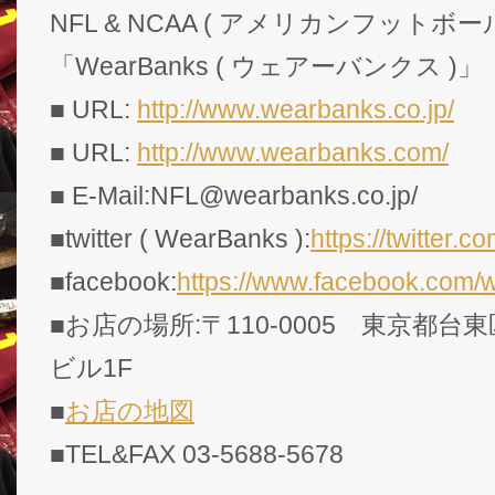
NFL & NCAA ( アメリカンフットボー
「WearBanks ( ウェアーバンクス )」
■ URL:
http://www.wearbanks.co.jp/
■ URL:
http://www.wearbanks.com/
■ E-Mail:NFL@wearbanks.co.jp/
■twitter ( WearBanks ):
https://twitte
■facebook:
https://www.facebook.com/
■お店の場所:〒110-0005 東京都台東
ビル1F
■
お店の地図
■TEL&FAX 03-5688-5678