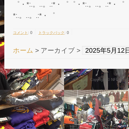
゜・*:.。..。.:*・゜゜・*:.。..。.:*・゜
*:.。..。.:*・゜
コメント
:
0
トラックバック
:
0
ホーム
> アーカイブ >
2025年5月1
Copyright © NFL 