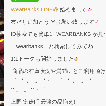
WearBanks LINE@
始めました
友だち追加どうぞお願い致します
ID検索でも簡単に WEARBANKS 
「wearbanks」と検索してみてね
1:1トークも開始しました
商品の在庫状況や質問にとご利用頂
゜・*:.。..。.:*・゜゜・*:.。..。.:*・゜
*:.。..。.:*・゜
上野 御徒町 最強の品揃え!