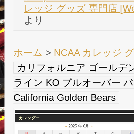
レッジ グッズ 専門店 [We
より
ホーム
>
NCAA カレッジ 
カリフォルニア ゴールデン 
ライン KO プルオーバー パ
California Golden Bears
カレンダー
«
2025 年 6月
»
日
月
火
水
木
金
土