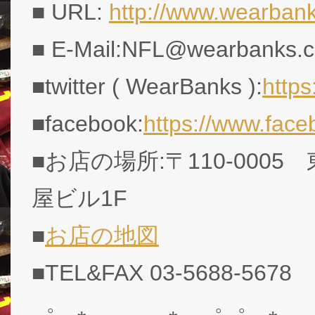
■ URL:
http://www.wearban
■ E-Mail:NFL@wearbanks.co
■twitter ( WearBanks ):
http
■facebook:
https://www.fac
■お店の場所:〒110-0005
屋ビル1F
■
お店の地図
■TEL&FAX 03-5688-5678