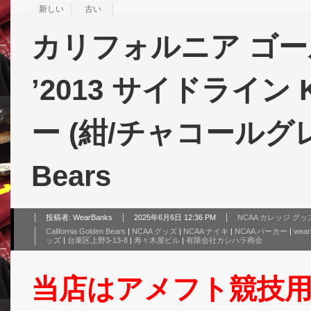
新しい
古い
カリフォルニア ゴー
’2013 サイドライン
ー (紺/チャコールグレー)/
Bears
投稿者:
WearBanks
2025年6月6日 12:36 PM
NCAA カレッジ グッ
California Golden Bears
|
NCAA グッズ
|
NCAA ナイキ
|
NCAA パーカー
|
wear
ッズ
|
台東区上野3-13-8
|
寿々木屋ビル
|
有限会社カシハラ商会
当店はアメフト競技